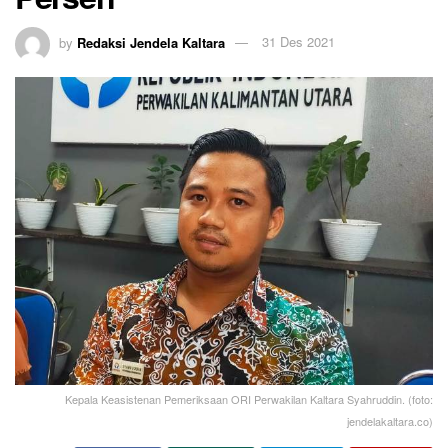
by
Redaksi Jendela Kaltara
31 Des 2021
Kepala Keasistenan Pemeriksaan ORI Perwakilan Kaltara Syahruddin. (foto:
jendelakaltara.co)