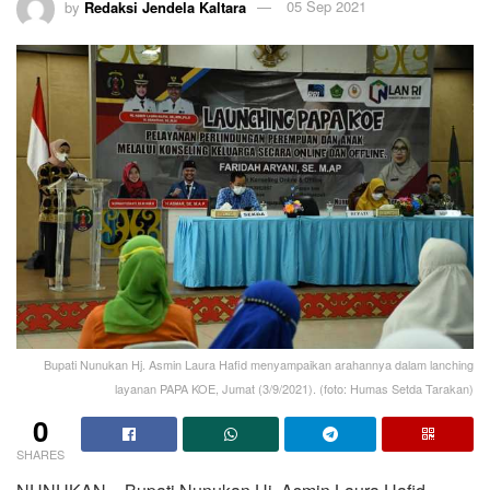
by
Redaksi Jendela Kaltara
05 Sep 2021
Bupati Nunukan Hj. Asmin Laura Hafid menyampaikan arahannya dalam lanching
layanan PAPA KOE, Jumat (3/9/2021). (foto: Humas Setda Tarakan)
0
SHARES