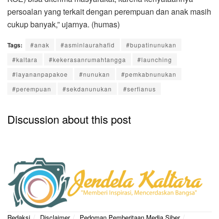
persoalan yang terkait dengan perempuan dan anak masih
cukup banyak,” ujarnya. (humas)
Tags:
#anak
#asminlaurahafid
#bupatinunukan
#kaltara
#kekerasanrumahtangga
#launching
#layananpapakoe
#nunukan
#pemkabnunukan
#perempuan
#sekdanunukan
#serfianus
Discussion about this post
Redaksi
Disclaimer
Pedoman Pemberitaan Media Siber