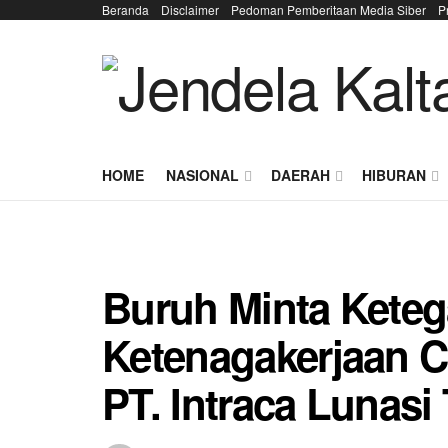
Beranda
Disclaimer
Pedoman Pemberitaan Media Siber
P
HOME
NASIONAL
DAERAH
HIBURAN
Buruh Minta Kete
Ketenagakerjaan 
PT. Intraca Lunasi