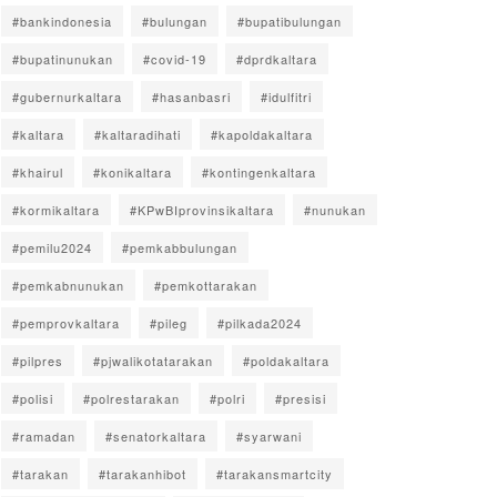
#bankindonesia
#bulungan
#bupatibulungan
#bupatinunukan
#covid-19
#dprdkaltara
#gubernurkaltara
#hasanbasri
#idulfitri
#kaltara
#kaltaradihati
#kapoldakaltara
#khairul
#konikaltara
#kontingenkaltara
#kormikaltara
#KPwBIprovinsikaltara
#nunukan
#pemilu2024
#pemkabbulungan
#pemkabnunukan
#pemkottarakan
#pemprovkaltara
#pileg
#pilkada2024
#pilpres
#pjwalikotatarakan
#poldakaltara
#polisi
#polrestarakan
#polri
#presisi
#ramadan
#senatorkaltara
#syarwani
#tarakan
#tarakanhibot
#tarakansmartcity