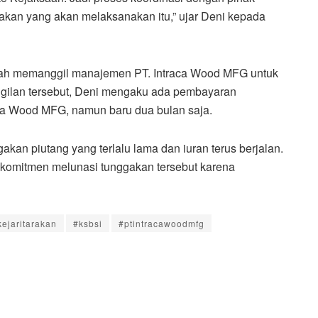
akan yang akan melaksanakan itu,” ujar Deni kepada
udah memanggil manajemen PT. Intraca Wood MFG untuk
nggilan tersebut, Deni mengaku ada pembayaran
aca Wood MFG, namun baru dua bulan saja.
akan piutang yang terlalu lama dan iuran terus berjalan.
 komitmen melunasi tunggakan tersebut karena
kejaritarakan
#ksbsi
#ptintracawoodmfg