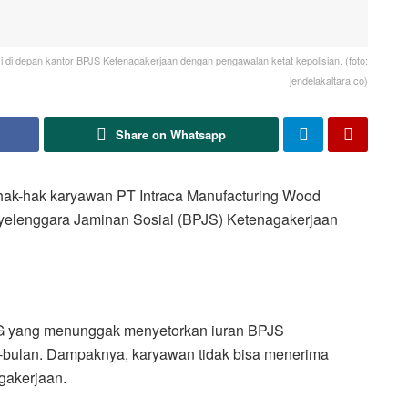
di depan kantor BPJS Ketenagakerjaan dengan pengawalan ketat kepolisian. (foto:
jendelakaltara.co)
Share on Whatsapp
k-hak karyawan PT Intraca Manufacturing Wood
yelenggara Jaminan Sosial (BPJS) Ketenagakerjaan
MFG yang menunggak menyetorkan iuran BPJS
bulan. Dampaknya, karyawan tidak bisa menerima
gakerjaan.