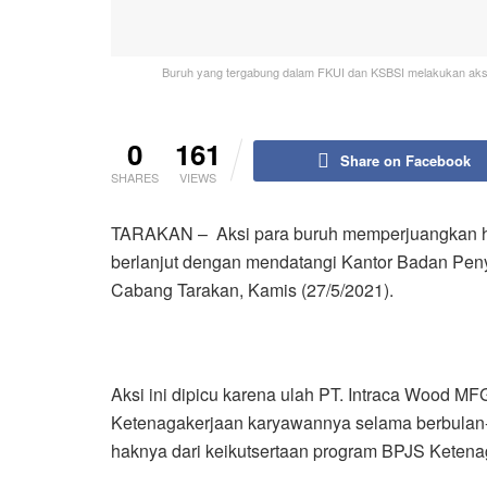
Buruh yang tergabung dalam FKUI dan KSBSI melakukan aksi 
0
161
Share on Facebook
SHARES
VIEWS
TARAKAN – Aksi para buruh memperjuangkan ha
berlanjut dengan mendatangi Kantor Badan Pen
Cabang Tarakan, Kamis (27/5/2021).
Aksi ini dipicu karena ulah PT. Intraca Wood 
Ketenagakerjaan karyawannya selama berbulan-
haknya dari keikutsertaan program BPJS Ketena