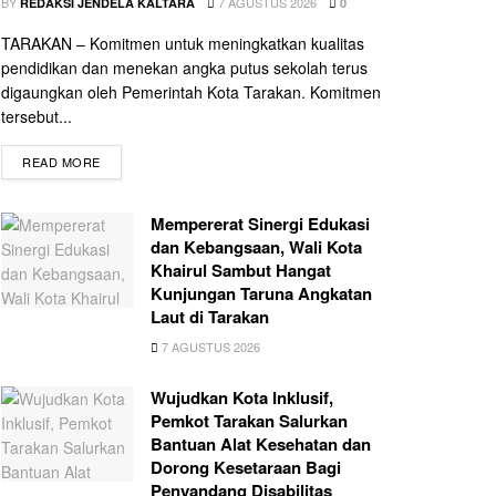
BY
7 AGUSTUS 2026
REDAKSI JENDELA KALTARA
0
TARAKAN – Komitmen untuk meningkatkan kualitas
pendidikan dan menekan angka putus sekolah terus
digaungkan oleh Pemerintah Kota Tarakan. Komitmen
tersebut...
READ MORE
Mempererat Sinergi Edukasi
dan Kebangsaan, Wali Kota
Khairul Sambut Hangat
Kunjungan Taruna Angkatan
Laut di Tarakan
7 AGUSTUS 2026
Wujudkan Kota Inklusif,
Pemkot Tarakan Salurkan
Bantuan Alat Kesehatan dan
Dorong Kesetaraan Bagi
Penyandang Disabilitas