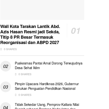
Wali Kota Tarakan Lantik Abd.
Azis Hasan Resmi jadi Sekda,
Titip 8 PR Besar Termasuk
Reorganisasi dan ABPD 2027
0 SHARES
Puskesmas Pantai Amal Dorong Terwujudnya
Desa Sehat Iklim
0 SHARES
Pimpin Upacara Hardiknas 2026, Gubernur
Serukan Penguatan Pendidikan Nasional
0 SHARES
Tidak Sekedar Uang, Pemprov Kaltara Nilai
Rupiah sebagai Benteng Kedaulatan dan