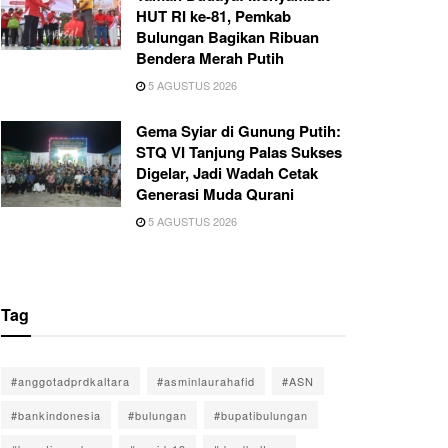
HUT RI ke-81, Pemkab
Bulungan Bagikan Ribuan
Bendera Merah Putih
5 AGUSTUS 2026
Gema Syiar di Gunung Putih:
STQ VI Tanjung Palas Sukses
Digelar, Jadi Wadah Cetak
Generasi Muda Qurani
5 AGUSTUS 2026
Tag
#anggotadprdkaltara
#asminlaurahafid
#ASN
#bankindonesia
#bulungan
#bupatibulungan