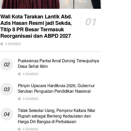
Wali Kota Tarakan Lantik Abd.
Azis Hasan Resmi jadi Sekda,
Titip 8 PR Besar Termasuk
Reorganisasi dan ABPD 2027
0 SHARES
Puskesmas Pantai Amal Dorong Terwujudnya
Desa Sehat Iklim
0 SHARES
Pimpin Upacara Hardiknas 2026, Gubernur
Serukan Penguatan Pendidikan Nasional
0 SHARES
Tidak Sekedar Uang, Pemprov Kaltara Nilai
Rupiah sebagai Benteng Kedaulatan dan
Harga Diri Bangsa di Perbatasan
0 SHARES