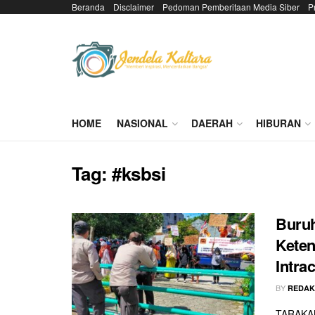
Beranda
Disclaimer
Pedoman Pemberitaan Media Siber
P
HOME
NASIONAL
DAERAH
HIBURAN
Tag:
#ksbsi
Buru
Keten
Intra
BY
REDAK
TARAKAN