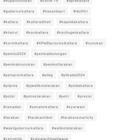
#bupatinunukan
#covid-19
#dprdkaltara
#gubernurkaltara
#hasanbasri
#idulfitri
#kaltara
#kaltaradihati
#kapoldakaltara
#khairul
#konikaltara
#kontingenkaltara
#kormikaltara
#KPwBIprovinsikaltara
#nunukan
#pemilu2024
#pemkabbulungan
#pemkabnunukan
#pemkottarakan
#pemprovkaltara
#pileg
#pilkada2024
#pilpres
#pjwalikotatarakan
#poldakaltara
#polisi
#polrestarakan
#polri
#presisi
#ramadan
#senatorkaltara
#syarwani
#tarakan
#tarakanhibot
#tarakansmartcity
#wakilgubernurkaltara
#walikotatarakan
#yansentp
#zainalarifinpaliwang