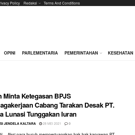
rivacy Policy
Redaksi
Terms And Conditions
OPINI
PARLEMENTARIA
PEMERINTAHAN
KESEHATAN
h Minta Ketegasan BPJS
agakerjaan Cabang Tarakan Desak PT.
ca Lunasi Tunggakan Iuran
28 MEI 2021
SI JENDELA KALTARA
0
 - Aksi para buruh memperjuangkan hak-hak karyawan PT