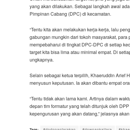
yang akan dilakukan. Sebagai langkah awal ad
Pimpinan Cabang (DPC) di kecamatan.
“Tentu kita akan melakukan kerja-kerja, lalu pen
gabungan mungkin dari tokoh masyarakat, para p
mempebaharui di tingkat DPC-DPC di setiap ke
target kita bisa lima atau minimal empat. Di seti
ungkapnya.
Selain sebagai ketua terpilih, Khaeruddin Arief 
menyusun keputusan. Ia akan dibantu empat orang
“Tentu tidak akan lama kami. Artinya dalam waktu
depan tim formatur yang telah ditunjuk oleh DPP
kepengurusan yang akan datang,” jelasnya akan
Tags:
#dpdnpantarakan
#dpwpankaltara
#khae