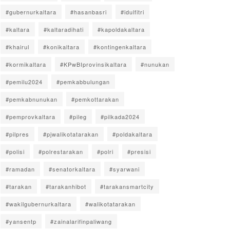
#gubernurkaltara
#hasanbasri
#idulfitri
#kaltara
#kaltaradihati
#kapoldakaltara
#khairul
#konikaltara
#kontingenkaltara
#kormikaltara
#KPwBIprovinsikaltara
#nunukan
#pemilu2024
#pemkabbulungan
#pemkabnunukan
#pemkottarakan
#pemprovkaltara
#pileg
#pilkada2024
#pilpres
#pjwalikotatarakan
#poldakaltara
#polisi
#polrestarakan
#polri
#presisi
#ramadan
#senatorkaltara
#syarwani
#tarakan
#tarakanhibot
#tarakansmartcity
#wakilgubernurkaltara
#walikotatarakan
#yansentp
#zainalarifinpaliwang