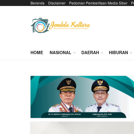
Beranda
Disclaimer
Pedoman Pemberitaan Media Siber
P
HOME
NASIONAL
DAERAH
HIBURAN