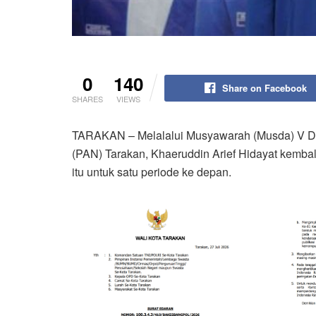
0
140
Share on Facebook
SHARES
VIEWS
TARAKAN – Melalalui Musyawarah (Musda) V D
(PAN) Tarakan, Khaeruddin Arief Hidayat kembal
itu untuk satu periode ke depan.