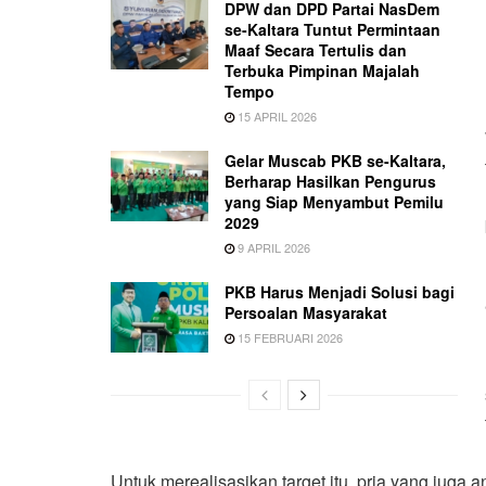
DPW dan DPD Partai NasDem
se-Kaltara Tuntut Permintaan
Maaf Secara Tertulis dan
Terbuka Pimpinan Majalah
Tempo
15 APRIL 2026
Gelar Muscab PKB se-Kaltara,
Berharap Hasilkan Pengurus
yang Siap Menyambut Pemilu
2029
9 APRIL 2026
PKB Harus Menjadi Solusi bagi
Persoalan Masyarakat
15 FEBRUARI 2026
Untuk merealisasikan target itu, pria yang juga