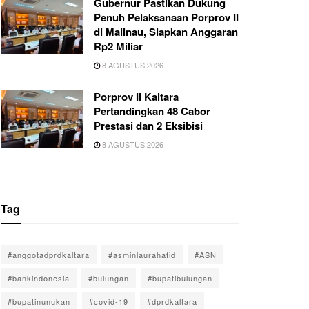
Gubernur Pastikan Dukung
Penuh Pelaksanaan Porprov II
di Malinau, Siapkan Anggaran
Rp2 Miliar
8 AGUSTUS 2026
Porprov II Kaltara
Pertandingkan 48 Cabor
Prestasi dan 2 Eksibisi
8 AGUSTUS 2026
Tag
#anggotadprdkaltara
#asminlaurahafid
#ASN
#bankindonesia
#bulungan
#bupatibulungan
#bupatinunukan
#covid-19
#dprdkaltara