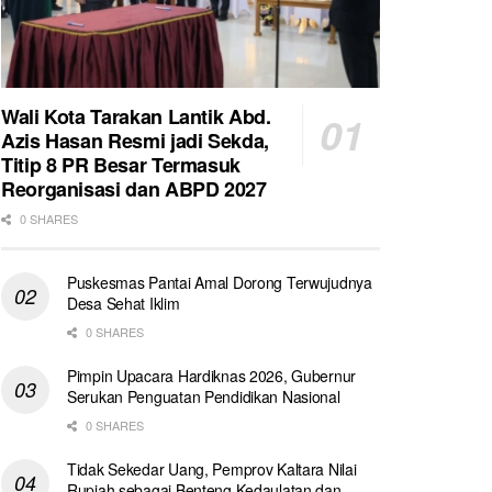
Wali Kota Tarakan Lantik Abd.
Azis Hasan Resmi jadi Sekda,
Titip 8 PR Besar Termasuk
Reorganisasi dan ABPD 2027
0 SHARES
Puskesmas Pantai Amal Dorong Terwujudnya
Desa Sehat Iklim
0 SHARES
Pimpin Upacara Hardiknas 2026, Gubernur
Serukan Penguatan Pendidikan Nasional
0 SHARES
Tidak Sekedar Uang, Pemprov Kaltara Nilai
Rupiah sebagai Benteng Kedaulatan dan