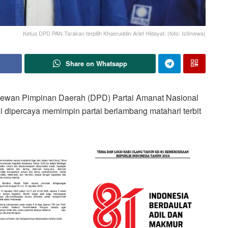
Ketua DPD PAN Tarakan terpilih Khaeruddin Arief Hidayat. (foto: Istimewa)
Share on Whatsapp
ewan Pimpinan Daerah (DPD) Partai Amanat Nasional
i dipercaya memimpin partai berlambang matahari terbit