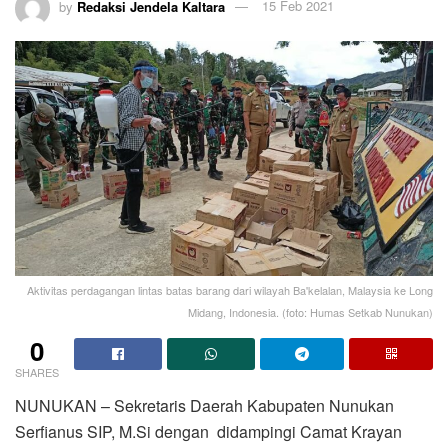
by
Redaksi Jendela Kaltara
15 Feb 2021
Aktivitas perdagangan lintas batas barang dari wilayah Ba'kelalan, Malaysia ke Long
Midang, Indonesia. (foto: Humas Setkab Nunukan)
0
SHARES
NUNUKAN – Sekretaris Daerah Kabupaten Nunukan
Serfianus SIP, M.Si dengan didampingi Camat Krayan