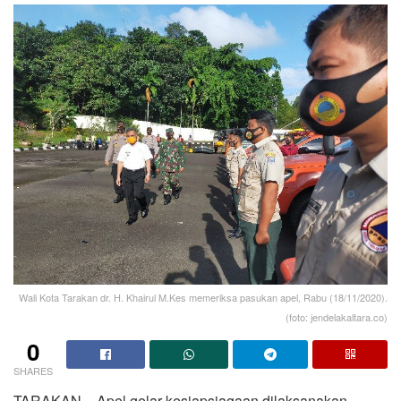
Wali Kota Tarakan dr. H. Khairul M.Kes memeriksa pasukan apel, Rabu (18/11/2020).
(foto: jendelakaltara.co)
0
SHARES
TARAKAN – Apel gelar kesiapsiagaan dilaksanakan