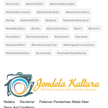
#nunukan
#pemilu2024
#pemkabbulungan
#pemkabnunukan
#pemkottarakan
#pemprovkaltara
#pileg
#pilkada2024
#pilpres
#pjwalikotatarakan
#poldakaltara
#polisi
#polrestarakan
#polri
#presisi
#ramadan
#senatorkaltara
#syarwani
#tarakan
#tarakanhibot
#tarakansmartcity
#wakilgubernurkaltara
#walikotatarakan
#yansentp
#zainalarifinpaliwang
Redaksi
Disclaimer
Pedoman Pemberitaan Media Siber
Terms And Conditions