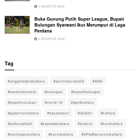
5 AGUSTUS 2026
Buka Gunung Putih Super League, Bupati
Bulungan Syarwani Ikut Merumput di Laga
Perdana
5 AGUSTUS 2026
Tag
#anggotadprdkaltara
#asminlaurahafid
#ASN
#bankindonesia
#bulungan
#bupatibulungan
#bupatinunukan
#covid-19
#dprdkaltara
#gubernurkaltara
#hasanbasri
#idulfitri
#kaltara
#kaltaradihati
#kapoldakaltara
#khairul
#konikaltara
#kontingenkaltara
#kormikaltara
#KPwBIprovinsikaltara