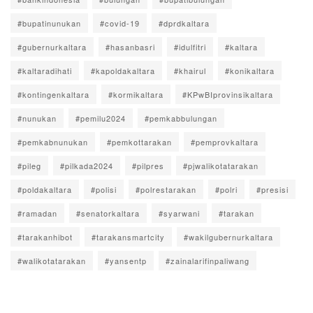
#bupatinunukan
#covid-19
#dprdkaltara
#gubernurkaltara
#hasanbasri
#idulfitri
#kaltara
#kaltaradihati
#kapoldakaltara
#khairul
#konikaltara
#kontingenkaltara
#kormikaltara
#KPwBIprovinsikaltara
#nunukan
#pemilu2024
#pemkabbulungan
#pemkabnunukan
#pemkottarakan
#pemprovkaltara
#pileg
#pilkada2024
#pilpres
#pjwalikotatarakan
#poldakaltara
#polisi
#polrestarakan
#polri
#presisi
#ramadan
#senatorkaltara
#syarwani
#tarakan
#tarakanhibot
#tarakansmartcity
#wakilgubernurkaltara
#walikotatarakan
#yansentp
#zainalarifinpaliwang