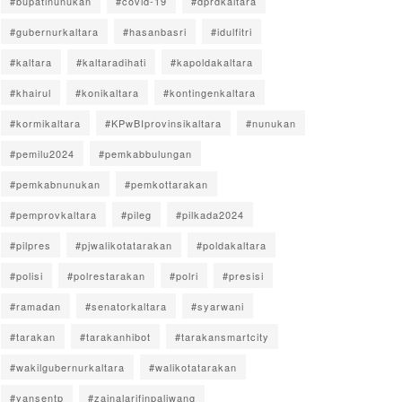
#bupatinunukan
#covid-19
#dprdkaltara
#gubernurkaltara
#hasanbasri
#idulfitri
#kaltara
#kaltaradihati
#kapoldakaltara
#khairul
#konikaltara
#kontingenkaltara
#kormikaltara
#KPwBIprovinsikaltara
#nunukan
#pemilu2024
#pemkabbulungan
#pemkabnunukan
#pemkottarakan
#pemprovkaltara
#pileg
#pilkada2024
#pilpres
#pjwalikotatarakan
#poldakaltara
#polisi
#polrestarakan
#polri
#presisi
#ramadan
#senatorkaltara
#syarwani
#tarakan
#tarakanhibot
#tarakansmartcity
#wakilgubernurkaltara
#walikotatarakan
#yansentp
#zainalarifinpaliwang