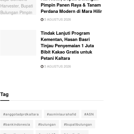
Pimpin Panen Raya & Tanam
Perdana Modern di Mara Hilir
5 AGUSTUS 2026
Tindak Lanjuti Program
Kementan, Hasan Basri
Tinjau Penyemaian 1 Juta
Bibit Kakao Gratis untuk
Petani Kaltara
5 AGUSTUS 2026
Tag
#anggotadprdkaltara
#asminlaurahafid
#ASN
#bankindonesia
#bulungan
#bupatibulungan