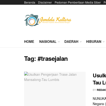
Beranda
Disclaimer
Pedoman Pemberitaan Media Siber
P
HOME
NASIONAL
DAERAH
HIBURAN
Tag:
#trasejalan
Usulk
Tau 
BY
REDAK
NUNUKAN
Negara (