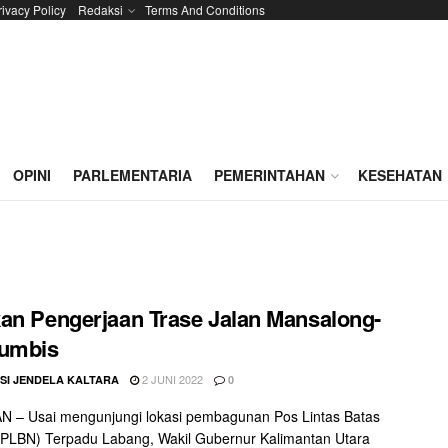
rivacy Policy
Redaksi
Terms And Conditions
OPINI
PARLEMENTARIA
PEMERINTAHAN
KESEHATAN
an Pengerjaan Trase Jalan Mansalong-
Lumbis
2 JUNI 2022
SI JENDELA KALTARA
0
 – Usai mengunjungi lokasi pembagunan Pos Lintas Batas
PLBN) Terpadu Labang, Wakil Gubernur Kalimantan Utara