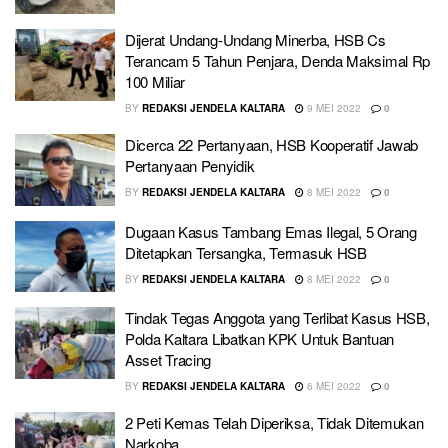
Dijerat Undang-Undang Minerba, HSB Cs
Terancam 5 Tahun Penjara, Denda Maksimal Rp
100 Miliar
BY
REDAKSI JENDELA KALTARA
9 MEI 2022
0
Dicerca 22 Pertanyaan, HSB Kooperatif Jawab
Pertanyaan Penyidik
BY
REDAKSI JENDELA KALTARA
8 MEI 2022
0
Dugaan Kasus Tambang Emas Ilegal, 5 Orang
Ditetapkan Tersangka, Termasuk HSB
BY
REDAKSI JENDELA KALTARA
8 MEI 2022
0
Tindak Tegas Anggota yang Terlibat Kasus HSB,
Polda Kaltara Libatkan KPK Untuk Bantuan
Asset Tracing
BY
REDAKSI JENDELA KALTARA
6 MEI 2022
0
2 Peti Kemas Telah Diperiksa, Tidak Ditemukan
Narkoba