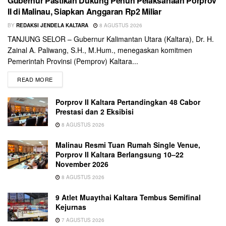
Gubernur Pastikan Dukung Penuh Pelaksanaan Porprov
II di Malinau, Siapkan Anggaran Rp2 Miliar
BY
REDAKSI JENDELA KALTARA
8 AGUSTUS 2026
TANJUNG SELOR – Gubernur Kalimantan Utara (Kaltara), Dr. H.
Zainal A. Paliwang, S.H., M.Hum., menegaskan komitmen
Pemerintah Provinsi (Pemprov) Kaltara...
READ MORE
Porprov II Kaltara Pertandingkan 48 Cabor
Prestasi dan 2 Eksibisi
8 AGUSTUS 2026
Malinau Resmi Tuan Rumah Single Venue,
Porprov II Kaltara Berlangsung 10–22
November 2026
8 AGUSTUS 2026
9 Atlet Muaythai Kaltara Tembus Semifinal
Kejurnas
7 AGUSTUS 2026