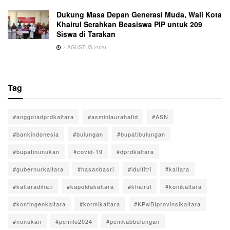
Dukung Masa Depan Generasi Muda, Wali Kota
Khairul Serahkan Beasiswa PIP untuk 209
Siswa di Tarakan
7 AGUSTUS 2026
Tag
#anggotadprdkaltara
#asminlaurahafid
#ASN
#bankindonesia
#bulungan
#bupatibulungan
#bupatinunukan
#covid-19
#dprdkaltara
#gubernurkaltara
#hasanbasri
#idulfitri
#kaltara
#kaltaradihati
#kapoldakaltara
#khairul
#konikaltara
#kontingenkaltara
#kormikaltara
#KPwBIprovinsikaltara
#nunukan
#pemilu2024
#pemkabbulungan