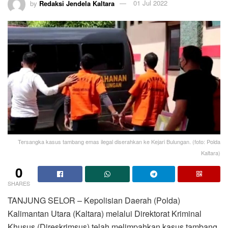
by
Redaksi Jendela Kaltara
01 Jul 2022
Tersangka kasus tambang emas ilegal diserahkan ke Kejari Bulungan. (foto: Polda
Kaltara)
0
SHARES
TANJUNG SELOR – Kepolisian Daerah (Polda)
Kalimantan Utara (Kaltara) melalui Direktorat Kriminal
Khusus (Direskrimsus) telah melimpahkan kasus tambang