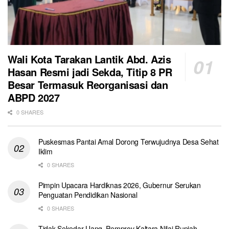
Wali Kota Tarakan Lantik Abd. Azis
Hasan Resmi jadi Sekda, Titip 8 PR
Besar Termasuk Reorganisasi dan
ABPD 2027
0 SHARES
Puskesmas Pantai Amal Dorong Terwujudnya Desa Sehat
Iklim
0 SHARES
Pimpin Upacara Hardiknas 2026, Gubernur Serukan
Penguatan Pendidikan Nasional
0 SHARES
Tidak Sekedar Uang, Pemprov Kaltara Nilai Rupiah