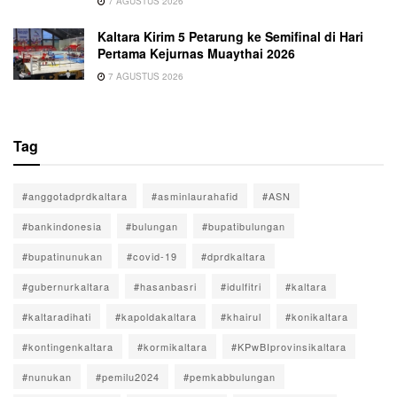
7 AGUSTUS 2026
Kaltara Kirim 5 Petarung ke Semifinal di Hari
Pertama Kejurnas Muaythai 2026
7 AGUSTUS 2026
Tag
#anggotadprdkaltara
#asminlaurahafid
#ASN
#bankindonesia
#bulungan
#bupatibulungan
#bupatinunukan
#covid-19
#dprdkaltara
#gubernurkaltara
#hasanbasri
#idulfitri
#kaltara
#kaltaradihati
#kapoldakaltara
#khairul
#konikaltara
#kontingenkaltara
#kormikaltara
#KPwBIprovinsikaltara
#nunukan
#pemilu2024
#pemkabbulungan