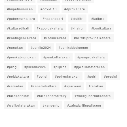
#bupatinunukan
#covid-19
#dprdkaltara
#gubernurkaltara
#hasanbasri
#idulfitri
#kaltara
#kaltaradihati
#kapoldakaltara
#khairul
#konikaltara
#kontingenkaltara
#kormikaltara
#KPwBIprovinsikaltara
#nunukan
#pemilu2024
#pemkabbulungan
#pemkabnunukan
#pemkottarakan
#pemprovkaltara
#pileg
#pilkada2024
#pilpres
#pjwalikotatarakan
#poldakaltara
#polisi
#polrestarakan
#polri
#presisi
#ramadan
#senatorkaltara
#syarwani
#tarakan
#tarakanhibot
#tarakansmartcity
#wakilgubernurkaltara
#walikotatarakan
#yansentp
#zainalarifinpaliwang