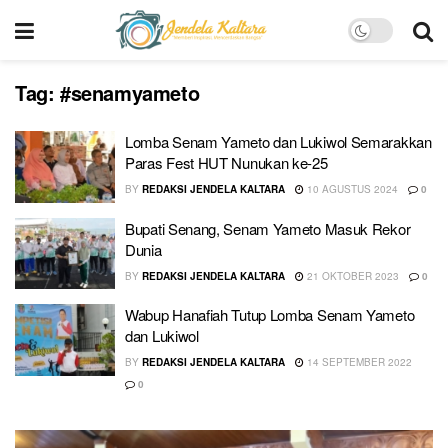
Tag:
#senamyameto
Lomba Senam Yameto dan Lukiwol Semarakkan
Paras Fest HUT Nunukan ke-25
BY
REDAKSI JENDELA KALTARA
10 AGUSTUS 2024
0
Bupati Senang, Senam Yameto Masuk Rekor
Dunia
BY
REDAKSI JENDELA KALTARA
21 OKTOBER 2023
0
Wabup Hanafiah Tutup Lomba Senam Yameto
dan Lukiwol
BY
REDAKSI JENDELA KALTARA
14 SEPTEMBER 2022
0