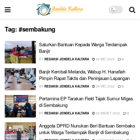
Tag:
#sembakung
Salurkan Bantuan Kepada Warga Terdampak
Banjir
BY
REDAKSI JENDELA KALTARA
29 MEI 2022
0
Banjir Kembali Melanda, Wabup H. Hanafiah
Pimpin Rapat Taktis dan Peninjauan Lapangan
BY
REDAKSI JENDELA KALTARA
26 MEI 2022
0
Pertamina EP Tarakan Field Tajak Sumur Migas
di Sembakung
BY
REDAKSI JENDELA KALTARA
22 MARET 2022
0
Anggota DPRD Nunukan Beri Bantuan Sembako
untuk Warga Terdampak Banjir di Sembakung