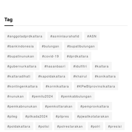
Tag
#anggotadprdkaltara
#asminlaurahafid
#ASN
#bankindonesia
#bulungan
#bupatibulungan
#bupatinunukan
#covid-19
#dprdkaltara
#gubernurkaltara
#hasanbasri
#idulfitri
#kaltara
#kaltaradihati
#kapoldakaltara
#khairul
#konikaltara
#kontingenkaltara
#kormikaltara
#KPwBIprovinsikaltara
#nunukan
#pemilu2024
#pemkabbulungan
#pemkabnunukan
#pemkottarakan
#pemprovkaltara
#pileg
#pilkada2024
#pilpres
#pjwalikotatarakan
#poldakaltara
#polisi
#polrestarakan
#polri
#presisi