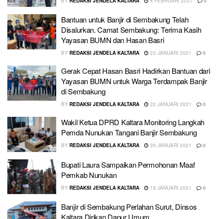
BY
REDAKSI JENDELA KALTARA
4 FEBRUARI 2021
0
Bantuan untuk Banjir di Sembakung Telah
Disalurkan. Camat Sembakung: Terima Kasih
Yayasan BUMN dan Hasan Basri
BY
REDAKSI JENDELA KALTARA
23 JANUARI 2021
0
Gerak Cepat Hasan Basri Hadirkan Bantuan dari
Yayasan BUMN untuk Warga Terdampak Banjir
di Sembakung
BY
REDAKSI JENDELA KALTARA
22 JANUARI 2021
0
Wakil Ketua DPRD Kaltara Monitoring Langkah
Pemda Nunukan Tangani Banjir Sembakung
BY
REDAKSI JENDELA KALTARA
20 JANUARI 2021
0
Bupati Laura Sampaikan Permohonan Maaf
Pemkab Nunukan
BY
REDAKSI JENDELA KALTARA
19 JANUARI 2021
0
Banjir di Sembakung Perlahan Surut, Dinsos
Kaltara Dirikan Dapur Umum