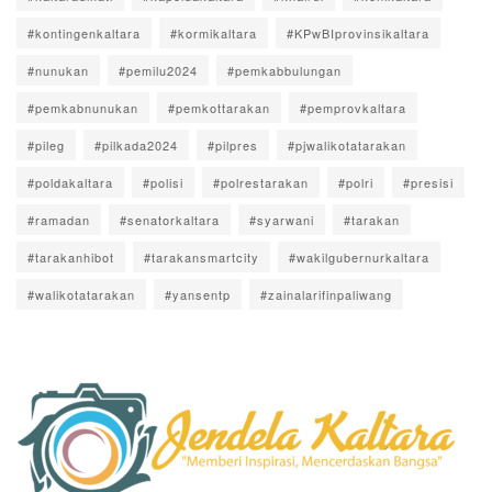
#kontingenkaltara
#kormikaltara
#KPwBIprovinsikaltara
#nunukan
#pemilu2024
#pemkabbulungan
#pemkabnunukan
#pemkottarakan
#pemprovkaltara
#pileg
#pilkada2024
#pilpres
#pjwalikotatarakan
#poldakaltara
#polisi
#polrestarakan
#polri
#presisi
#ramadan
#senatorkaltara
#syarwani
#tarakan
#tarakanhibot
#tarakansmartcity
#wakilgubernurkaltara
#walikotatarakan
#yansentp
#zainalarifinpaliwang