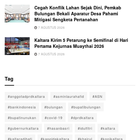
Cegah Konflik Lahan Sejak Dini, Pemkab
Bulungan Bekali Aparatur Desa Pahami
Mitigasi Sengketa Pertanahan
7 AGUSTUS 2026
Kaltara Kirim 5 Petarung ke Semifinal di Hari
Pertama Kejurnas Muaythai 2026
7 AGUSTUS 2026
Tag
#anggotadprdkaltara
#asminlaurahafid
#ASN
#bankindonesia
#bulungan
#bupatibulungan
#bupatinunukan
#covid-19
#dprdkaltara
#gubernurkaltara
#hasanbasri
#idulfitri
#kaltara
#kaltaradihati
#kapoldakaltara
#khairul
#konikaltara