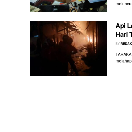
meluncur
Api L
Hari 
BY
REDAK
TARAKAN 
melahap 