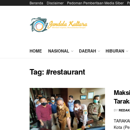
Beranda
Disclaimer
Pedoman Pemberitaan Media Siber
P
HOME
NASIONAL
DAERAH
HIBURAN
Tag:
#restaurant
Maks
Tarak
BY
REDAK
TARAKAN
Kota (Pe