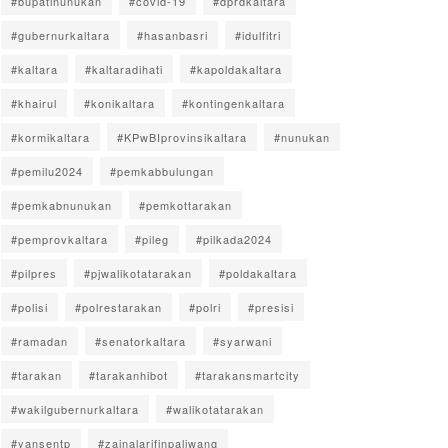
#bupatinunukan
#covid-19
#dprdkaltara
#gubernurkaltara
#hasanbasri
#idulfitri
#kaltara
#kaltaradihati
#kapoldakaltara
#khairul
#konikaltara
#kontingenkaltara
#kormikaltara
#KPwBIprovinsikaltara
#nunukan
#pemilu2024
#pemkabbulungan
#pemkabnunukan
#pemkottarakan
#pemprovkaltara
#pileg
#pilkada2024
#pilpres
#pjwalikotatarakan
#poldakaltara
#polisi
#polrestarakan
#polri
#presisi
#ramadan
#senatorkaltara
#syarwani
#tarakan
#tarakanhibot
#tarakansmartcity
#wakilgubernurkaltara
#walikotatarakan
#yansentp
#zainalarifinpaliwang