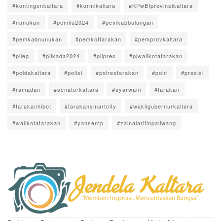
#kontingenkaltara
#kormikaltara
#KPwBIprovinsikaltara
#nunukan
#pemilu2024
#pemkabbulungan
#pemkabnunukan
#pemkottarakan
#pemprovkaltara
#pileg
#pilkada2024
#pilpres
#pjwalikotatarakan
#poldakaltara
#polisi
#polrestarakan
#polri
#presisi
#ramadan
#senatorkaltara
#syarwani
#tarakan
#tarakanhibot
#tarakansmartcity
#wakilgubernurkaltara
#walikotatarakan
#yansentp
#zainalarifinpaliwang