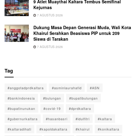
9 Atlet Muaythai Kaltara Tembus Semifinal
Kejurnas
7 AGUSTUS 2026
Dukung Masa Depan Generasi Muda, Wali Kota
Khairul Serahkan Beasiswa PIP untuk 209
Siswa di Tarakan
7 AGUSTUS 2026
Tag
#anggotadprdkaltara
#asminlaurahafid
#ASN
#bankindonesia
#bulungan
#bupatibulungan
#bupatinunukan
#covid-19
#dprdkaltara
#gubernurkaltara
#hasanbasri
#idulfitri
#kaltara
#kaltaradihati
#kapoldakaltara
#khairul
#konikaltara