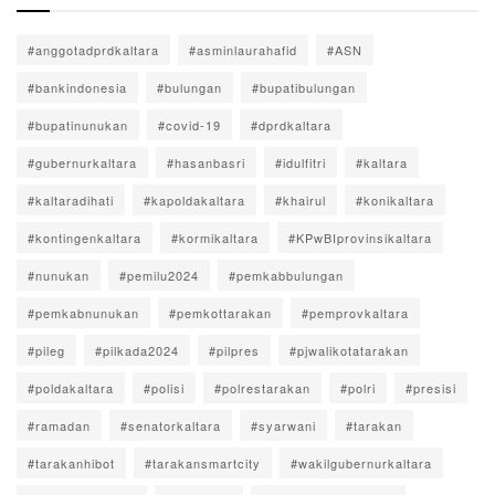
#anggotadprdkaltara
#asminlaurahafid
#ASN
#bankindonesia
#bulungan
#bupatibulungan
#bupatinunukan
#covid-19
#dprdkaltara
#gubernurkaltara
#hasanbasri
#idulfitri
#kaltara
#kaltaradihati
#kapoldakaltara
#khairul
#konikaltara
#kontingenkaltara
#kormikaltara
#KPwBIprovinsikaltara
#nunukan
#pemilu2024
#pemkabbulungan
#pemkabnunukan
#pemkottarakan
#pemprovkaltara
#pileg
#pilkada2024
#pilpres
#pjwalikotatarakan
#poldakaltara
#polisi
#polrestarakan
#polri
#presisi
#ramadan
#senatorkaltara
#syarwani
#tarakan
#tarakanhibot
#tarakansmartcity
#wakilgubernurkaltara