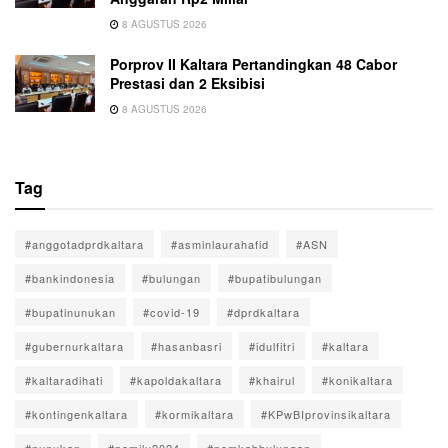
8 AGUSTUS 2026
Porprov II Kaltara Pertandingkan 48 Cabor
Prestasi dan 2 Eksibisi
8 AGUSTUS 2026
Tag
#anggotadprdkaltara
#asminlaurahafid
#ASN
#bankindonesia
#bulungan
#bupatibulungan
#bupatinunukan
#covid-19
#dprdkaltara
#gubernurkaltara
#hasanbasri
#idulfitri
#kaltara
#kaltaradihati
#kapoldakaltara
#khairul
#konikaltara
#kontingenkaltara
#kormikaltara
#KPwBIprovinsikaltara
#nunukan
#pemilu2024
#pemkabbulungan