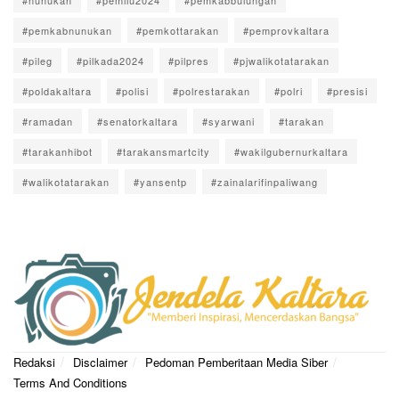
#pemkabnunukan
#pemkottarakan
#pemprovkaltara
#pileg
#pilkada2024
#pilpres
#pjwalikotatarakan
#poldakaltara
#polisi
#polrestarakan
#polri
#presisi
#ramadan
#senatorkaltara
#syarwani
#tarakan
#tarakanhibot
#tarakansmartcity
#wakilgubernurkaltara
#walikotatarakan
#yansentp
#zainalarifinpaliwang
Redaksi
Disclaimer
Pedoman Pemberitaan Media Siber
Terms And Conditions