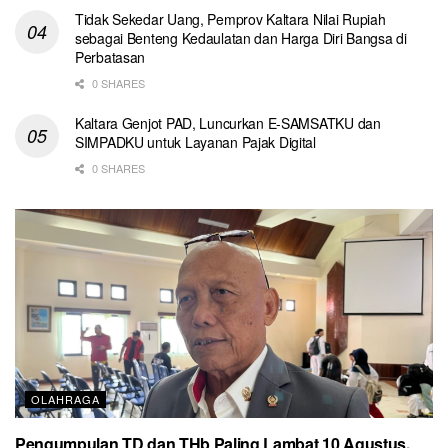
Tidak Sekedar Uang, Pemprov Kaltara Nilai Rupiah
sebagai Benteng Kedaulatan dan Harga Diri Bangsa di
Perbatasan
0 SHARES
Kaltara Genjot PAD, Luncurkan E-SAMSATKU dan
SIMPADKU untuk Layanan Pajak Digital
0 SHARES
OLAHRAGA
Pengumpulan TD dan THb Paling Lambat 10 Agustus,