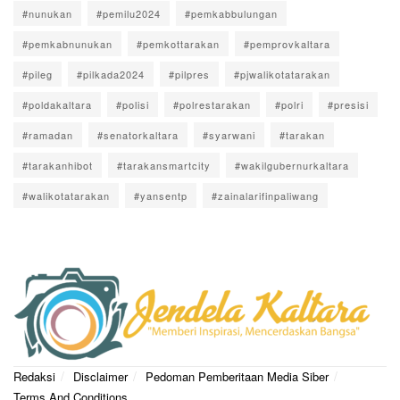
#nunukan
#pemilu2024
#pemkabbulungan
#pemkabnunukan
#pemkottarakan
#pemprovkaltara
#pileg
#pilkada2024
#pilpres
#pjwalikotatarakan
#poldakaltara
#polisi
#polrestarakan
#polri
#presisi
#ramadan
#senatorkaltara
#syarwani
#tarakan
#tarakanhibot
#tarakansmartcity
#wakilgubernurkaltara
#walikotatarakan
#yansentp
#zainalarifinpaliwang
Redaksi
Disclaimer
Pedoman Pemberitaan Media Siber
Terms And Conditions