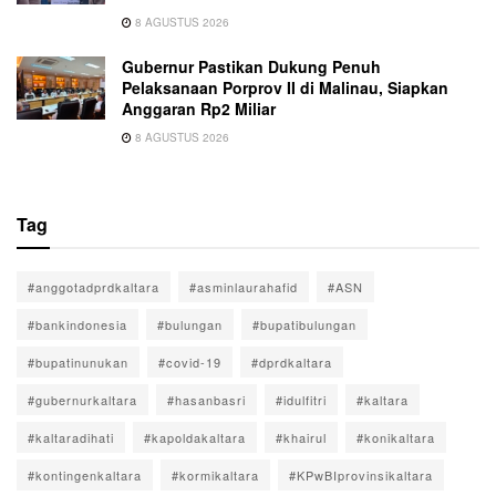
8 AGUSTUS 2026
Gubernur Pastikan Dukung Penuh
Pelaksanaan Porprov II di Malinau, Siapkan
Anggaran Rp2 Miliar
8 AGUSTUS 2026
Tag
#anggotadprdkaltara
#asminlaurahafid
#ASN
#bankindonesia
#bulungan
#bupatibulungan
#bupatinunukan
#covid-19
#dprdkaltara
#gubernurkaltara
#hasanbasri
#idulfitri
#kaltara
#kaltaradihati
#kapoldakaltara
#khairul
#konikaltara
#kontingenkaltara
#kormikaltara
#KPwBIprovinsikaltara