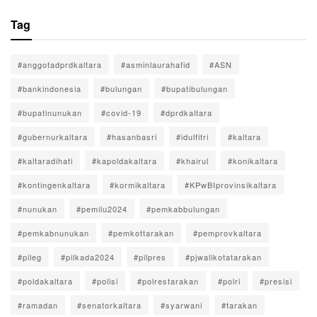
Tag
#anggotadprdkaltara
#asminlaurahafid
#ASN
#bankindonesia
#bulungan
#bupatibulungan
#bupatinunukan
#covid-19
#dprdkaltara
#gubernurkaltara
#hasanbasri
#idulfitri
#kaltara
#kaltaradihati
#kapoldakaltara
#khairul
#konikaltara
#kontingenkaltara
#kormikaltara
#KPwBIprovinsikaltara
#nunukan
#pemilu2024
#pemkabbulungan
#pemkabnunukan
#pemkottarakan
#pemprovkaltara
#pileg
#pilkada2024
#pilpres
#pjwalikotatarakan
#poldakaltara
#polisi
#polrestarakan
#polri
#presisi
#ramadan
#senatorkaltara
#syarwani
#tarakan