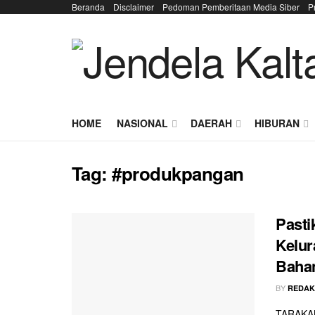
Beranda
Disclaimer
Pedoman Pemberitaan Media Siber
P
HOME
NASIONAL
DAERAH
HIBURAN
Tag:
#produkpangan
Pasti
Kelu
Baha
BY
REDAK
TARAKAN