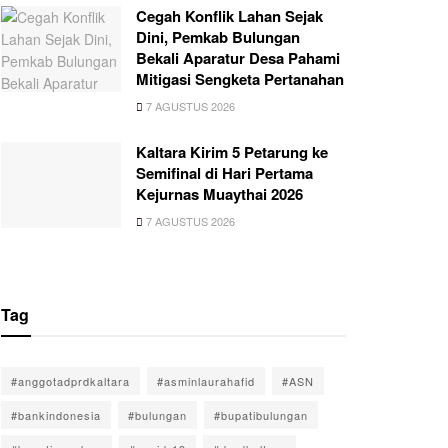
Cegah Konflik Lahan Sejak
Dini, Pemkab Bulungan
Bekali Aparatur Desa Pahami
Mitigasi Sengketa Pertanahan
7 AGUSTUS 2026
Kaltara Kirim 5 Petarung ke
Semifinal di Hari Pertama
Kejurnas Muaythai 2026
7 AGUSTUS 2026
Tag
#anggotadprdkaltara
#asminlaurahafid
#ASN
#bankindonesia
#bulungan
#bupatibulungan