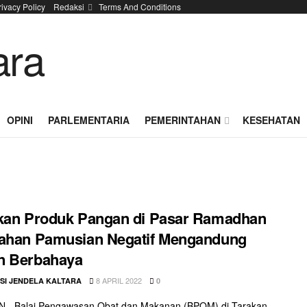
rivacy Policy
Redaksi
Terms And Conditions
OPINI
PARLEMENTARIA
PEMERINTAHAN
KESEHATAN
kan Produk Pangan di Pasar Ramadhan
rahan Pamusian Negatif Mengandung
n Berbahaya
8 APRIL 2022
SI JENDELA KALTARA
0
 - Balai Pengawasan Obat dan Makanan (BPOM) di Tarakan