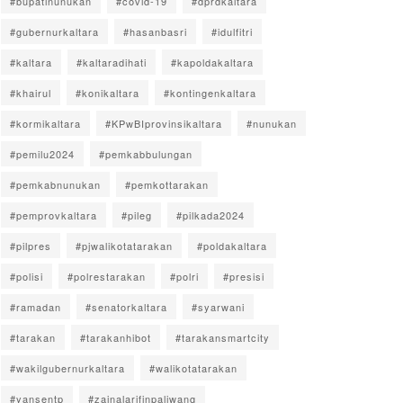
#bupatinunukan
#covid-19
#dprdkaltara
#gubernurkaltara
#hasanbasri
#idulfitri
#kaltara
#kaltaradihati
#kapoldakaltara
#khairul
#konikaltara
#kontingenkaltara
#kormikaltara
#KPwBIprovinsikaltara
#nunukan
#pemilu2024
#pemkabbulungan
#pemkabnunukan
#pemkottarakan
#pemprovkaltara
#pileg
#pilkada2024
#pilpres
#pjwalikotatarakan
#poldakaltara
#polisi
#polrestarakan
#polri
#presisi
#ramadan
#senatorkaltara
#syarwani
#tarakan
#tarakanhibot
#tarakansmartcity
#wakilgubernurkaltara
#walikotatarakan
#yansentp
#zainalarifinpaliwang