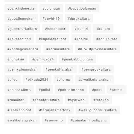
#bankindonesia
#bulungan
#bupatibulungan
#bupatinunukan
#covid-19
#dprdkaltara
#gubernurkaltara
#hasanbasri
#idulfitri
#kaltara
#kaltaradihati
#kapoldakaltara
#khairul
#konikaltara
#kontingenkaltara
#kormikaltara
#KPwBIprovinsikaltara
#nunukan
#pemilu2024
#pemkabbulungan
#pemkabnunukan
#pemkottarakan
#pemprovkaltara
#pileg
#pilkada2024
#pilpres
#pjwalikotatarakan
#poldakaltara
#polisi
#polrestarakan
#polri
#presisi
#ramadan
#senatorkaltara
#syarwani
#tarakan
#tarakanhibot
#tarakansmartcity
#wakilgubernurkaltara
#walikotatarakan
#yansentp
#zainalarifinpaliwang