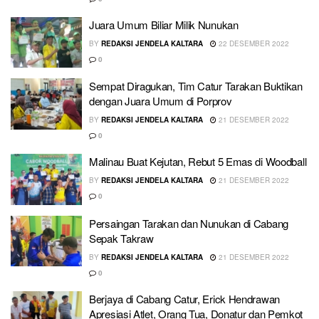
Juara Umum Biliar Milik Nunukan
BY
REDAKSI JENDELA KALTARA
22 DESEMBER 2022
0
Sempat Diragukan, Tim Catur Tarakan Buktikan
dengan Juara Umum di Porprov
BY
REDAKSI JENDELA KALTARA
21 DESEMBER 2022
0
Malinau Buat Kejutan, Rebut 5 Emas di Woodball
BY
REDAKSI JENDELA KALTARA
21 DESEMBER 2022
0
Persaingan Tarakan dan Nunukan di Cabang
Sepak Takraw
BY
REDAKSI JENDELA KALTARA
21 DESEMBER 2022
0
Berjaya di Cabang Catur, Erick Hendrawan
Apresiasi Atlet, Orang Tua, Donatur dan Pemkot