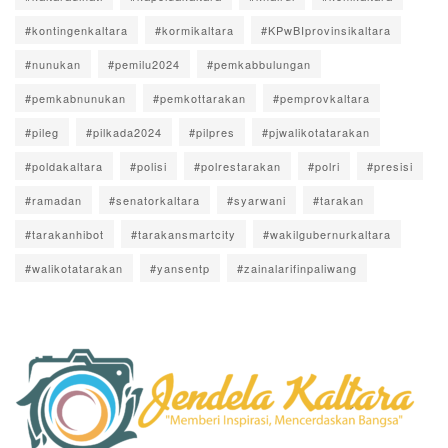
#kontingenkaltara
#kormikaltara
#KPwBIprovinsikaltara
#nunukan
#pemilu2024
#pemkabbulungan
#pemkabnunukan
#pemkottarakan
#pemprovkaltara
#pileg
#pilkada2024
#pilpres
#pjwalikotatarakan
#poldakaltara
#polisi
#polrestarakan
#polri
#presisi
#ramadan
#senatorkaltara
#syarwani
#tarakan
#tarakanhibot
#tarakansmartcity
#wakilgubernurkaltara
#walikotatarakan
#yansentp
#zainalarifinpaliwang