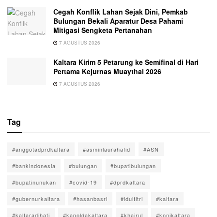
Cegah Konflik Lahan Sejak Dini, Pemkab
Bulungan Bekali Aparatur Desa Pahami
Mitigasi Sengketa Pertanahan
7 AGUSTUS 2026
Kaltara Kirim 5 Petarung ke Semifinal di Hari
Pertama Kejurnas Muaythai 2026
7 AGUSTUS 2026
Tag
#anggotadprdkaltara
#asminlaurahafid
#ASN
#bankindonesia
#bulungan
#bupatibulungan
#bupatinunukan
#covid-19
#dprdkaltara
#gubernurkaltara
#hasanbasri
#idulfitri
#kaltara
#kaltaradihati
#kapoldakaltara
#khairul
#konikaltara