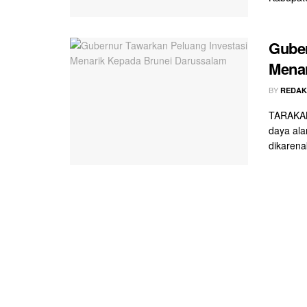
Guber
Menar
BY
REDAK
TARAKAN 
daya ala
dikarena