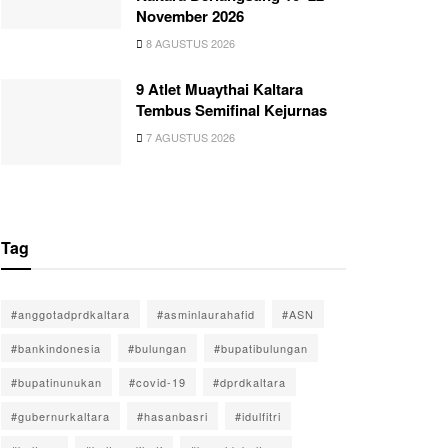
November 2026
8 AGUSTUS 2026
9 Atlet Muaythai Kaltara
Tembus Semifinal Kejurnas
7 AGUSTUS 2026
Tag
#anggotadprdkaltara
#asminlaurahafid
#ASN
#bankindonesia
#bulungan
#bupatibulungan
#bupatinunukan
#covid-19
#dprdkaltara
#gubernurkaltara
#hasanbasri
#idulfitri