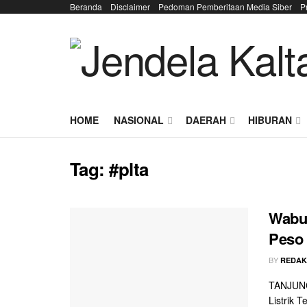
Beranda
Disclaimer
Pedoman Pemberitaan Media Siber
P
HOME
NASIONAL
DAERAH
HIBURAN
Tag:
#plta
Wabup
Peso
BY
REDAK
TANJUNG
Listrik 