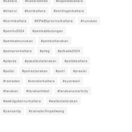
#kaltara
#kaltaradihati
#kapoldakaltara
#khairul
#konikaltara
#kontingenkaltara
#kormikaltara
#KPwBIprovinsikaltara
#nunukan
#pemilu2024
#pemkabbulungan
#pemkabnunukan
#pemkottarakan
#pemprovkaltara
#pileg
#pilkada2024
#pilpres
#pjwalikotatarakan
#poldakaltara
#polisi
#polrestarakan
#polri
#presisi
#ramadan
#senatorkaltara
#syarwani
#tarakan
#tarakanhibot
#tarakansmartcity
#wakilgubernurkaltara
#walikotatarakan
#yansentp
#zainalarifinpaliwang