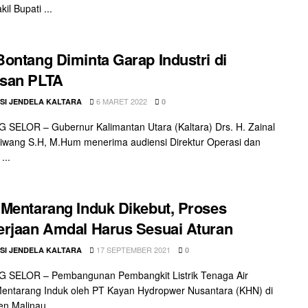
il Bupati ...
ontang Diminta Garap Industri di
san PLTA
6 MARET 2022
SI JENDELA KALTARA
0
SELOR – Gubernur Kalimantan Utara (Kaltara) Drs. H. Zainal
aliwang S.H, M.Hum menerima audiensi Direktur Operasi dan
...
Mentarang Induk Dikebut, Proses
rjaan Amdal Harus Sesuai Aturan
17 SEPTEMBER 2021
SI JENDELA KALTARA
0
 SELOR – Pembangunan Pembangkit Listrik Tenaga Air
entarang Induk oleh PT Kayan Hydropwer Nusantara (KHN) di
n Malinau ...