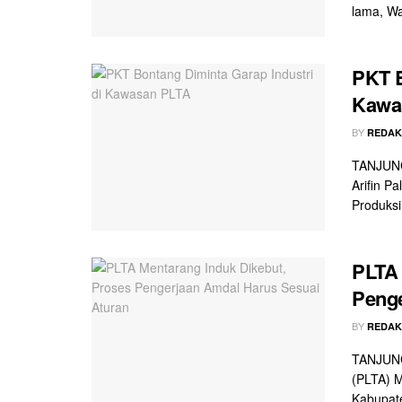
lama, Wak
PKT B
Kawa
BY
REDAK
TANJUNG 
Arifin P
Produksi 
PLTA 
Penge
BY
REDAK
TANJUNG
(PLTA) M
Kabupate