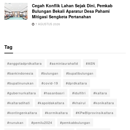
Cegah Konflik Lahan Sejak Dini, Pemkab
Bulungan Bekali Aparatur Desa Pahami
Mitigasi Sengketa Pertanahan
7 AGUSTUS 2026
Tag
#anggotadprdkaltara
#asminlaurahafid
#ASN
#bankindonesia
#bulungan
#bupatibulungan
#bupatinunukan
#covid-19
#dprdkaltara
#gubernurkaltara
#hasanbasri
#idulfitri
#kaltara
#kaltaradihati
#kapoldakaltara
#khairul
#konikaltara
#kontingenkaltara
#kormikaltara
#KPwBIprovinsikaltara
#nunukan
#pemilu2024
#pemkabbulungan