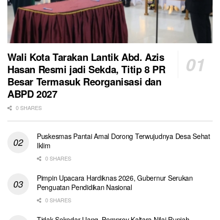
Wali Kota Tarakan Lantik Abd. Azis
Hasan Resmi jadi Sekda, Titip 8 PR
Besar Termasuk Reorganisasi dan
ABPD 2027
0 SHARES
Puskesmas Pantai Amal Dorong Terwujudnya Desa Sehat
Iklim
0 SHARES
Pimpin Upacara Hardiknas 2026, Gubernur Serukan
Penguatan Pendidikan Nasional
0 SHARES
Tidak Sekedar Uang, Pemprov Kaltara Nilai Rupiah