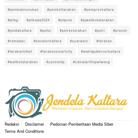
#pemkabnunukan
#pemkottarakan
#pemprovkaltara
#pileg
#pilkada2024
#pilpres
#pjwalikotatarakan
#poldakaltara
#polisi
#polrestarakan
#polri
#presisi
#ramadan
#senatorkaltara
#syarwani
#tarakan
#tarakanhibot
#tarakansmartcity
#wakilgubernurkaltara
#walikotatarakan
#yansentp
#zainalarifinpaliwang
Redaksi
Disclaimer
Pedoman Pemberitaan Media Siber
Terms And Conditions