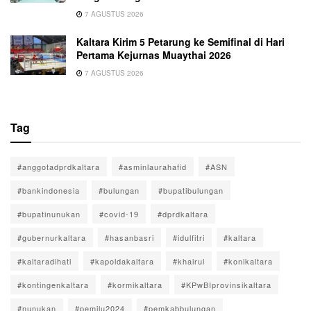
7 AGUSTUS 2026
Kaltara Kirim 5 Petarung ke Semifinal di Hari
Pertama Kejurnas Muaythai 2026
7 AGUSTUS 2026
Tag
#anggotadprdkaltara
#asminlaurahafid
#ASN
#bankindonesia
#bulungan
#bupatibulungan
#bupatinunukan
#covid-19
#dprdkaltara
#gubernurkaltara
#hasanbasri
#idulfitri
#kaltara
#kaltaradihati
#kapoldakaltara
#khairul
#konikaltara
#kontingenkaltara
#kormikaltara
#KPwBIprovinsikaltara
#nunukan
#pemilu2024
#pemkabbulungan