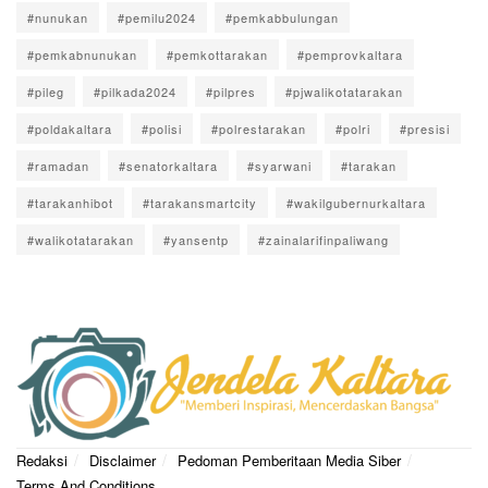
#nunukan
#pemilu2024
#pemkabbulungan
#pemkabnunukan
#pemkottarakan
#pemprovkaltara
#pileg
#pilkada2024
#pilpres
#pjwalikotatarakan
#poldakaltara
#polisi
#polrestarakan
#polri
#presisi
#ramadan
#senatorkaltara
#syarwani
#tarakan
#tarakanhibot
#tarakansmartcity
#wakilgubernurkaltara
#walikotatarakan
#yansentp
#zainalarifinpaliwang
Redaksi
Disclaimer
Pedoman Pemberitaan Media Siber
Terms And Conditions