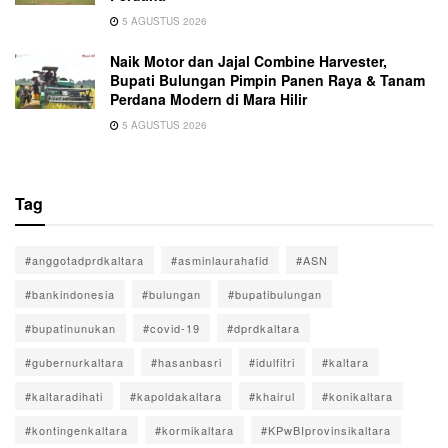
5 AGUSTUS 2026
Naik Motor dan Jajal Combine Harvester,
Bupati Bulungan Pimpin Panen Raya & Tanam
Perdana Modern di Mara Hilir
5 AGUSTUS 2026
Tag
#anggotadprdkaltara
#asminlaurahafid
#ASN
#bankindonesia
#bulungan
#bupatibulungan
#bupatinunukan
#covid-19
#dprdkaltara
#gubernurkaltara
#hasanbasri
#idulfitri
#kaltara
#kaltaradihati
#kapoldakaltara
#khairul
#konikaltara
#kontingenkaltara
#kormikaltara
#KPwBIprovinsikaltara