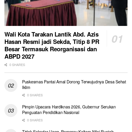
Wali Kota Tarakan Lantik Abd. Azis
Hasan Resmi jadi Sekda, Titip 8 PR
Besar Termasuk Reorganisasi dan
ABPD 2027
0 SHARES
Puskesmas Pantai Amal Dorong Terwujudnya Desa Sehat
Iklim
0 SHARES
Pimpin Upacara Hardiknas 2026, Gubernur Serukan
Penguatan Pendidikan Nasional
0 SHARES
Tidak Sekedar Uang, Pemprov Kaltara Nilai Rupiah