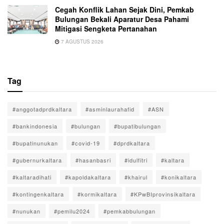
Cegah Konflik Lahan Sejak Dini, Pemkab
Bulungan Bekali Aparatur Desa Pahami
Mitigasi Sengketa Pertanahan
7 AGUSTUS 2026
Tag
#anggotadprdkaltara
#asminlaurahafid
#ASN
#bankindonesia
#bulungan
#bupatibulungan
#bupatinunukan
#covid-19
#dprdkaltara
#gubernurkaltara
#hasanbasri
#idulfitri
#kaltara
#kaltaradihati
#kapoldakaltara
#khairul
#konikaltara
#kontingenkaltara
#kormikaltara
#KPwBIprovinsikaltara
#nunukan
#pemilu2024
#pemkabbulungan