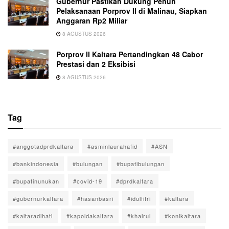
Gubernur Pastikan Dukung Penuh
Pelaksanaan Porprov II di Malinau, Siapkan
Anggaran Rp2 Miliar
8 AGUSTUS 2026
Porprov II Kaltara Pertandingkan 48 Cabor
Prestasi dan 2 Eksibisi
8 AGUSTUS 2026
Tag
#anggotadprdkaltara
#asminlaurahafid
#ASN
#bankindonesia
#bulungan
#bupatibulungan
#bupatinunukan
#covid-19
#dprdkaltara
#gubernurkaltara
#hasanbasri
#idulfitri
#kaltara
#kaltaradihati
#kapoldakaltara
#khairul
#konikaltara