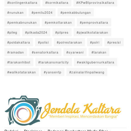
#kontingenkaltara
#kormikaltara
#KPwBIprovinsikaltara
#nunukan
#pemilu2024
#pemkabbulungan
#pemkabnunukan
#pemkottarakan
#pemprovkaltara
#pileg
#pilkada2024
#pilpres
#pjwalikotatarakan
#poldakaltara
#polisi
#polrestarakan
#polri
#presisi
#ramadan
#senatorkaltara
#syarwani
#tarakan
#tarakanhibot
#tarakansmartcity
#wakilgubernurkaltara
#walikotatarakan
#yansentp
#zainalarifinpaliwang