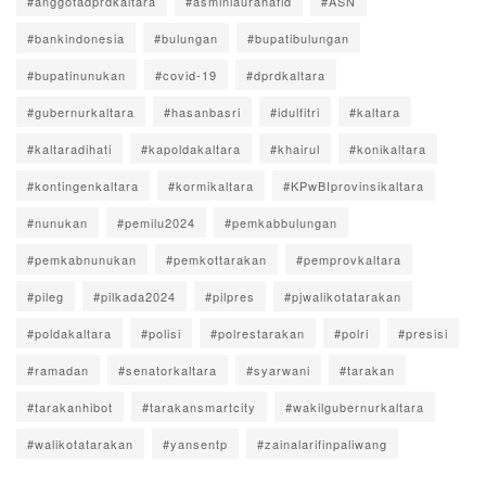
#anggotadprdkaltara
#asminlaurahafid
#ASN
#bankindonesia
#bulungan
#bupatibulungan
#bupatinunukan
#covid-19
#dprdkaltara
#gubernurkaltara
#hasanbasri
#idulfitri
#kaltara
#kaltaradihati
#kapoldakaltara
#khairul
#konikaltara
#kontingenkaltara
#kormikaltara
#KPwBIprovinsikaltara
#nunukan
#pemilu2024
#pemkabbulungan
#pemkabnunukan
#pemkottarakan
#pemprovkaltara
#pileg
#pilkada2024
#pilpres
#pjwalikotatarakan
#poldakaltara
#polisi
#polrestarakan
#polri
#presisi
#ramadan
#senatorkaltara
#syarwani
#tarakan
#tarakanhibot
#tarakansmartcity
#wakilgubernurkaltara
#walikotatarakan
#yansentp
#zainalarifinpaliwang