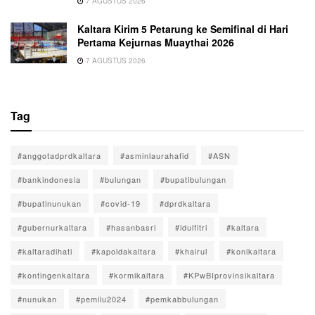
7 AGUSTUS 2026
Kaltara Kirim 5 Petarung ke Semifinal di Hari
Pertama Kejurnas Muaythai 2026
7 AGUSTUS 2026
Tag
#anggotadprdkaltara
#asminlaurahafid
#ASN
#bankindonesia
#bulungan
#bupatibulungan
#bupatinunukan
#covid-19
#dprdkaltara
#gubernurkaltara
#hasanbasri
#idulfitri
#kaltara
#kaltaradihati
#kapoldakaltara
#khairul
#konikaltara
#kontingenkaltara
#kormikaltara
#KPwBIprovinsikaltara
#nunukan
#pemilu2024
#pemkabbulungan