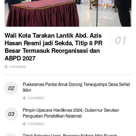
Wali Kota Tarakan Lantik Abd. Azis
Hasan Resmi jadi Sekda, Titip 8 PR
Besar Termasuk Reorganisasi dan
ABPD 2027
0 SHARES
Puskesmas Pantai Amal Dorong Terwujudnya Desa Sehat
Iklim
0 SHARES
Pimpin Upacara Hardiknas 2026, Gubernur Serukan
Penguatan Pendidikan Nasional
0 SHARES
Tidak Sekedar Uang, Pemprov Kaltara Nilai Rupiah