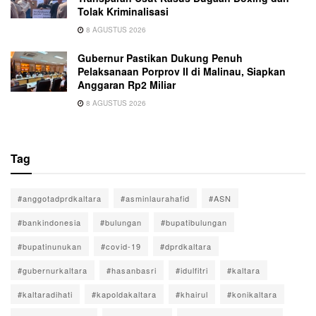
Tolak Kriminalisasi
8 AGUSTUS 2026
Gubernur Pastikan Dukung Penuh
Pelaksanaan Porprov II di Malinau, Siapkan
Anggaran Rp2 Miliar
8 AGUSTUS 2026
Tag
#anggotadprdkaltara
#asminlaurahafid
#ASN
#bankindonesia
#bulungan
#bupatibulungan
#bupatinunukan
#covid-19
#dprdkaltara
#gubernurkaltara
#hasanbasri
#idulfitri
#kaltara
#kaltaradihati
#kapoldakaltara
#khairul
#konikaltara