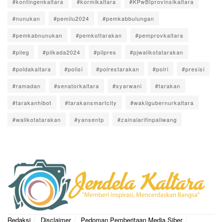
#kontingenkaltara
#kormikaltara
#KPwBIprovinsikaltara
#nunukan
#pemilu2024
#pemkabbulungan
#pemkabnunukan
#pemkottarakan
#pemprovkaltara
#pileg
#pilkada2024
#pilpres
#pjwalikotatarakan
#poldakaltara
#polisi
#polrestarakan
#polri
#presisi
#ramadan
#senatorkaltara
#syarwani
#tarakan
#tarakanhibot
#tarakansmartcity
#wakilgubernurkaltara
#walikotatarakan
#yansentp
#zainalarifinpaliwang
Redaksi
Disclaimer
Pedoman Pemberitaan Media Siber