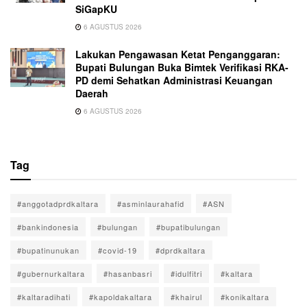
SiGapKU
6 AGUSTUS 2026
Lakukan Pengawasan Ketat Penganggaran:
Bupati Bulungan Buka Bimtek Verifikasi RKA-
PD demi Sehatkan Administrasi Keuangan
Daerah
6 AGUSTUS 2026
Tag
#anggotadprdkaltara
#asminlaurahafid
#ASN
#bankindonesia
#bulungan
#bupatibulungan
#bupatinunukan
#covid-19
#dprdkaltara
#gubernurkaltara
#hasanbasri
#idulfitri
#kaltara
#kaltaradihati
#kapoldakaltara
#khairul
#konikaltara