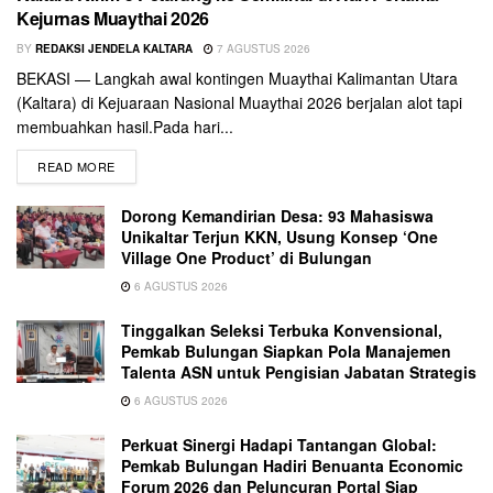
Kejurnas Muaythai 2026
BY
REDAKSI JENDELA KALTARA
7 AGUSTUS 2026
BEKASI — Langkah awal kontingen Muaythai Kalimantan Utara
(Kaltara) di Kejuaraan Nasional Muaythai 2026 berjalan alot tapi
membuahkan hasil.Pada hari...
READ MORE
Dorong Kemandirian Desa: 93 Mahasiswa
Unikaltar Terjun KKN, Usung Konsep ‘One
Village One Product’ di Bulungan
6 AGUSTUS 2026
Tinggalkan Seleksi Terbuka Konvensional,
Pemkab Bulungan Siapkan Pola Manajemen
Talenta ASN untuk Pengisian Jabatan Strategis
6 AGUSTUS 2026
Perkuat Sinergi Hadapi Tantangan Global:
Pemkab Bulungan Hadiri Benuanta Economic
Forum 2026 dan Peluncuran Portal Siap