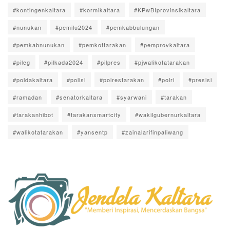
#kontingenkaltara
#kormikaltara
#KPwBIprovinsikaltara
#nunukan
#pemilu2024
#pemkabbulungan
#pemkabnunukan
#pemkottarakan
#pemprovkaltara
#pileg
#pilkada2024
#pilpres
#pjwalikotatarakan
#poldakaltara
#polisi
#polrestarakan
#polri
#presisi
#ramadan
#senatorkaltara
#syarwani
#tarakan
#tarakanhibot
#tarakansmartcity
#wakilgubernurkaltara
#walikotatarakan
#yansentp
#zainalarifinpaliwang