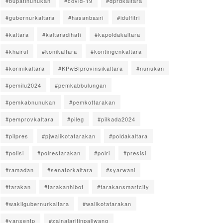
#bupatinunukan
#covid-19
#dprdkaltara
#gubernurkaltara
#hasanbasri
#idulfitri
#kaltara
#kaltaradihati
#kapoldakaltara
#khairul
#konikaltara
#kontingenkaltara
#kormikaltara
#KPwBIprovinsikaltara
#nunukan
#pemilu2024
#pemkabbulungan
#pemkabnunukan
#pemkottarakan
#pemprovkaltara
#pileg
#pilkada2024
#pilpres
#pjwalikotatarakan
#poldakaltara
#polisi
#polrestarakan
#polri
#presisi
#ramadan
#senatorkaltara
#syarwani
#tarakan
#tarakanhibot
#tarakansmartcity
#wakilgubernurkaltara
#walikotatarakan
#yansentp
#zainalarifinpaliwang