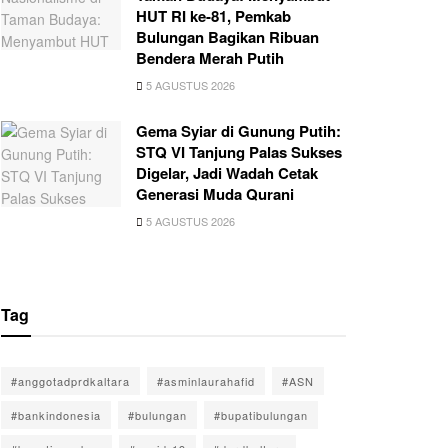
HUT RI ke-81, Pemkab
Bulungan Bagikan Ribuan
Bendera Merah Putih
5 AGUSTUS 2026
Gema Syiar di Gunung Putih:
STQ VI Tanjung Palas Sukses
Digelar, Jadi Wadah Cetak
Generasi Muda Qurani
5 AGUSTUS 2026
Tag
#anggotadprdkaltara
#asminlaurahafid
#ASN
#bankindonesia
#bulungan
#bupatibulungan