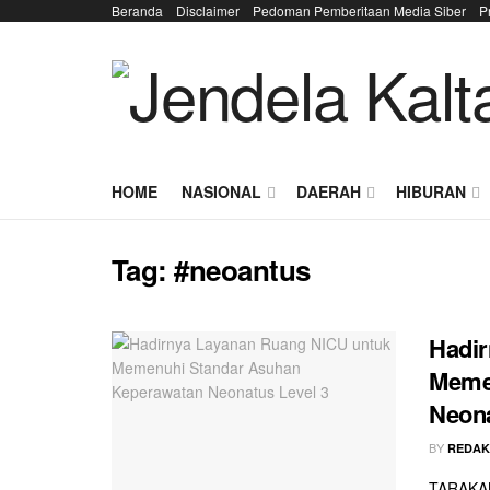
Beranda
Disclaimer
Pedoman Pemberitaan Media Siber
P
HOME
NASIONAL
DAERAH
HIBURAN
Tag:
#neoantus
Hadir
Meme
Neona
BY
REDAK
TARAKAN