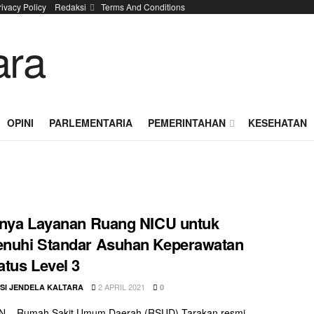
rivacy Policy
Redaksi
Terms And Conditions
OPINI
PARLEMENTARIA
PEMERINTAHAN
KESEHATAN
nya Layanan Ruang NICU untuk
nuhi Standar Asuhan Keperawatan
tus Level 3
2 APRIL 2021
SI JENDELA KALTARA
0
 – Rumah Sakit Umum Daerah (RSUD) Tarakan resmi