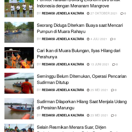
Indonesia dengan Menanam Mangrove
BY
REDAKSI JENDELA KALTARA
27 OKTOBER 2021
0
Seorang Diduga Diterkam Buaya saat Mencari
Pumpun di Muara Rahayu
BY
REDAKSI JENDELA KALTARA
4 JULI 2021
0
Cari Ikan di Muara Bulungan, Ilyas Hilang dari
Perahunya
BY
REDAKSI JENDELA KALTARA
13 JUNI 2021
0
Seminggu Belum Ditemukan, Operasi Pencarian
Sudirman Ditutup
BY
REDAKSI JENDELA KALTARA
25 MEI 2021
0
Sudirman Dilaporkan Hilang Saat Menjala Udang
di Perairan Marungu
BY
REDAKSI JENDELA KALTARA
23 MEI 2021
0
Selain Resmikan Menara Suar, Dirjen