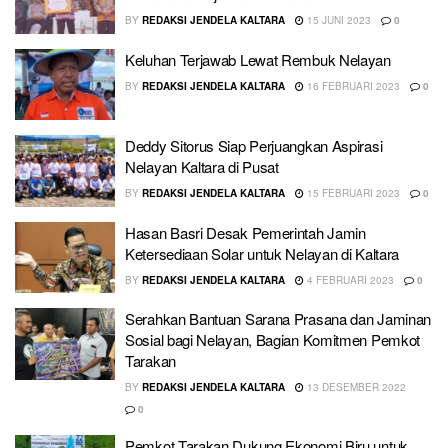
BY
REDAKSI JENDELA KALTARA
15 JUNI 2023
0
Keluhan Terjawab Lewat Rembuk Nelayan
BY
REDAKSI JENDELA KALTARA
16 FEBRUARI 2023
0
Deddy Sitorus Siap Perjuangkan Aspirasi
Nelayan Kaltara di Pusat
BY
REDAKSI JENDELA KALTARA
15 FEBRUARI 2023
0
Hasan Basri Desak Pemerintah Jamin
Ketersediaan Solar untuk Nelayan di Kaltara
BY
REDAKSI JENDELA KALTARA
4 FEBRUARI 2023
0
Serahkan Bantuan Sarana Prasana dan Jaminan
Sosial bagi Nelayan, Bagian Komitmen Pemkot
Tarakan
BY
REDAKSI JENDELA KALTARA
13 DESEMBER 2022
0
Pemkot Tarakan Dukung Ekonomi Biru untuk