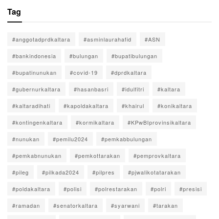
Tag
#anggotadprdkaltara
#asminlaurahafid
#ASN
#bankindonesia
#bulungan
#bupatibulungan
#bupatinunukan
#covid-19
#dprdkaltara
#gubernurkaltara
#hasanbasri
#idulfitri
#kaltara
#kaltaradihati
#kapoldakaltara
#khairul
#konikaltara
#kontingenkaltara
#kormikaltara
#KPwBIprovinsikaltara
#nunukan
#pemilu2024
#pemkabbulungan
#pemkabnunukan
#pemkottarakan
#pemprovkaltara
#pileg
#pilkada2024
#pilpres
#pjwalikotatarakan
#poldakaltara
#polisi
#polrestarakan
#polri
#presisi
#ramadan
#senatorkaltara
#syarwani
#tarakan