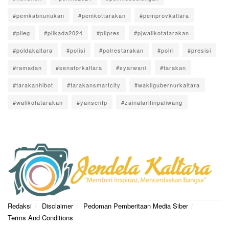
#pemkabnunukan
#pemkottarakan
#pemprovkaltara
#pileg
#pilkada2024
#pilpres
#pjwalikotatarakan
#poldakaltara
#polisi
#polrestarakan
#polri
#presisi
#ramadan
#senatorkaltara
#syarwani
#tarakan
#tarakanhibot
#tarakansmartcity
#wakilgubernurkaltara
#walikotatarakan
#yansentp
#zainalarifinpaliwang
Redaksi
Disclaimer
Pedoman Pemberitaan Media Siber
Terms And Conditions