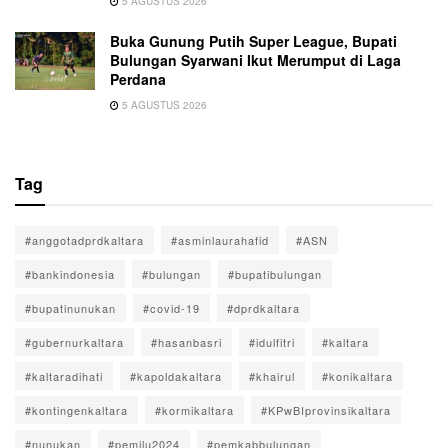
5 AGUSTUS 2026
Buka Gunung Putih Super League, Bupati
Bulungan Syarwani Ikut Merumput di Laga
Perdana
5 AGUSTUS 2026
Tag
#anggotadprdkaltara
#asminlaurahafid
#ASN
#bankindonesia
#bulungan
#bupatibulungan
#bupatinunukan
#covid-19
#dprdkaltara
#gubernurkaltara
#hasanbasri
#idulfitri
#kaltara
#kaltaradihati
#kapoldakaltara
#khairul
#konikaltara
#kontingenkaltara
#kormikaltara
#KPwBIprovinsikaltara
#nunukan
#pemilu2024
#pemkabbulungan