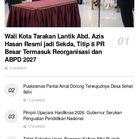
Wali Kota Tarakan Lantik Abd. Azis
Hasan Resmi jadi Sekda, Titip 8 PR
Besar Termasuk Reorganisasi dan
ABPD 2027
0 SHARES
Puskesmas Pantai Amal Dorong Terwujudnya Desa Sehat
Iklim
0 SHARES
Pimpin Upacara Hardiknas 2026, Gubernur Serukan
Penguatan Pendidikan Nasional
0 SHARES
Tidak Sekedar Uang, Pemprov Kaltara Nilai Rupiah