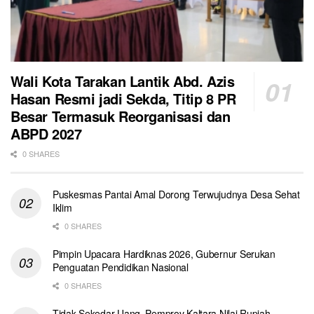
Wali Kota Tarakan Lantik Abd. Azis
Hasan Resmi jadi Sekda, Titip 8 PR
Besar Termasuk Reorganisasi dan
ABPD 2027
0 SHARES
Puskesmas Pantai Amal Dorong Terwujudnya Desa Sehat
Iklim
0 SHARES
Pimpin Upacara Hardiknas 2026, Gubernur Serukan
Penguatan Pendidikan Nasional
0 SHARES
Tidak Sekedar Uang, Pemprov Kaltara Nilai Rupiah