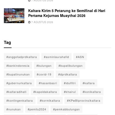
7 AGUSTUS 2026
Kaltara Kirim 5 Petarung ke Semifinal di Hari
Pertama Kejurnas Muaythai 2026
7 AGUSTUS 2026
Tag
#anggotadprdkaltara
#asminlaurahafid
#ASN
#bankindonesia
#bulungan
#bupatibulungan
#bupatinunukan
#covid-19
#dprdkaltara
#gubernurkaltara
#hasanbasri
#idulfitri
#kaltara
#kaltaradihati
#kapoldakaltara
#khairul
#konikaltara
#kontingenkaltara
#kormikaltara
#KPwBIprovinsikaltara
#nunukan
#pemilu2024
#pemkabbulungan