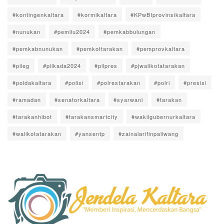
#kontingenkaltara
#kormikaltara
#KPwBIprovinsikaltara
#nunukan
#pemilu2024
#pemkabbulungan
#pemkabnunukan
#pemkottarakan
#pemprovkaltara
#pileg
#pilkada2024
#pilpres
#pjwalikotatarakan
#poldakaltara
#polisi
#polrestarakan
#polri
#presisi
#ramadan
#senatorkaltara
#syarwani
#tarakan
#tarakanhibot
#tarakansmartcity
#wakilgubernurkaltara
#walikotatarakan
#yansentp
#zainalarifinpaliwang