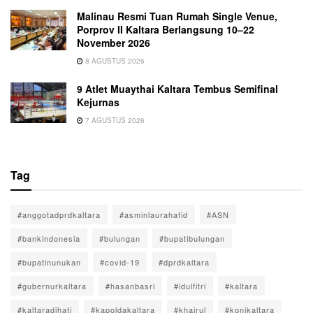
Malinau Resmi Tuan Rumah Single Venue,
Porprov II Kaltara Berlangsung 10–22
November 2026
8 AGUSTUS 2026
9 Atlet Muaythai Kaltara Tembus Semifinal
Kejurnas
7 AGUSTUS 2026
Tag
#anggotadprdkaltara
#asminlaurahafid
#ASN
#bankindonesia
#bulungan
#bupatibulungan
#bupatinunukan
#covid-19
#dprdkaltara
#gubernurkaltara
#hasanbasri
#idulfitri
#kaltara
#kaltaradihati
#kapoldakaltara
#khairul
#konikaltara