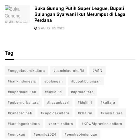
Buka Gunung Putih Super League, Bupati
Bulungan Syarwani Ikut Merumput di Laga
Perdana
5 AGUSTUS 2026
Tag
#anggotadprdkaltara
#asminlaurahafid
#ASN
#bankindonesia
#bulungan
#bupatibulungan
#bupatinunukan
#covid-19
#dprdkaltara
#gubernurkaltara
#hasanbasri
#idulfitri
#kaltara
#kaltaradihati
#kapoldakaltara
#khairul
#konikaltara
#kontingenkaltara
#kormikaltara
#KPwBIprovinsikaltara
#nunukan
#pemilu2024
#pemkabbulungan