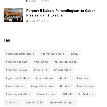
8 AGUSTUS 2026
Porprov II Kaltara Pertandingkan 48 Cabor
Prestasi dan 2 Eksibisi
8 AGUSTUS 2026
Tag
#anggotadprdkaltara
#asminlaurahafid
#ASN
#bankindonesia
#bulungan
#bupatibulungan
#bupatinunukan
#covid-19
#dprdkaltara
#gubernurkaltara
#hasanbasri
#idulfitri
#kaltara
#kaltaradihati
#kapoldakaltara
#khairul
#konikaltara
#kontingenkaltara
#kormikaltara
#KPwBIprovinsikaltara
#nunukan
#pemilu2024
#pemkabbulungan