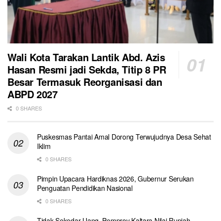
Wali Kota Tarakan Lantik Abd. Azis
Hasan Resmi jadi Sekda, Titip 8 PR
Besar Termasuk Reorganisasi dan
ABPD 2027
0 SHARES
Puskesmas Pantai Amal Dorong Terwujudnya Desa Sehat
Iklim
0 SHARES
Pimpin Upacara Hardiknas 2026, Gubernur Serukan
Penguatan Pendidikan Nasional
0 SHARES
Tidak Sekedar Uang, Pemprov Kaltara Nilai Rupiah