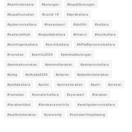
#bankindonesia
#bulungan
#bupatibulungan
#bupatinunukan
#covid-19
#dprdkaltara
#gubernurkaltara
#hasanbasri
#idulfitri
#kaltara
#kaltaradihati
#kapoldakaltara
#khairul
#konikaltara
#kontingenkaltara
#kormikaltara
#KPwBIprovinsikaltara
#nunukan
#pemilu2024
#pemkabbulungan
#pemkabnunukan
#pemkottarakan
#pemprovkaltara
#pileg
#pilkada2024
#pilpres
#pjwalikotatarakan
#poldakaltara
#polisi
#polrestarakan
#polri
#presisi
#ramadan
#senatorkaltara
#syarwani
#tarakan
#tarakanhibot
#tarakansmartcity
#wakilgubernurkaltara
#walikotatarakan
#yansentp
#zainalarifinpaliwang