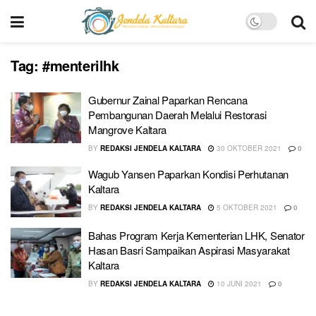
Tag:
#menterilhk
Gubernur Zainal Paparkan Rencana
Pembangunan Daerah Melalui Restorasi
Mangrove Kaltara
BY
REDAKSI JENDELA KALTARA
30 OKTOBER 2021
0
Wagub Yansen Paparkan Kondisi Perhutanan
Kaltara
BY
REDAKSI JENDELA KALTARA
5 OKTOBER 2021
0
Bahas Program Kerja Kementerian LHK, Senator
Hasan Basri Sampaikan Aspirasi Masyarakat
Kaltara
BY
REDAKSI JENDELA KALTARA
10 JUNI 2021
0