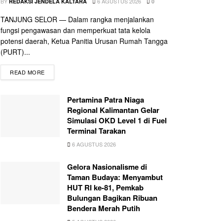
BY
6 AGUSTUS 2026
REDAKSI JENDELA KALTARA
0
TANJUNG SELOR — Dalam rangka menjalankan
fungsi pengawasan dan memperkuat tata kelola
potensi daerah, Ketua Panitia Urusan Rumah Tangga
(PURT)...
READ MORE
Pertamina Patra Niaga
Regional Kalimantan Gelar
Simulasi OKD Level 1 di Fuel
Terminal Tarakan
6 AGUSTUS 2026
Gelora Nasionalisme di
Taman Budaya: Menyambut
HUT RI ke-81, Pemkab
Bulungan Bagikan Ribuan
Bendera Merah Putih