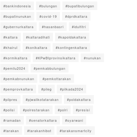
#bankindonesia
#bulungan
#bupatibulungan
#bupatinunukan
#covid-19
#dprdkaltara
#gubernurkaltara
#hasanbasri
#idulfitri
#kaltara
#kaltaradihati
#kapoldakaltara
#khairul
#konikaltara
#kontingenkaltara
#kormikaltara
#KPwBIprovinsikaltara
#nunukan
#pemilu2024
#pemkabbulungan
#pemkabnunukan
#pemkottarakan
#pemprovkaltara
#pileg
#pilkada2024
#pilpres
#pjwalikotatarakan
#poldakaltara
#polisi
#polrestarakan
#polri
#presisi
#ramadan
#senatorkaltara
#syarwani
#tarakan
#tarakanhibot
#tarakansmartcity