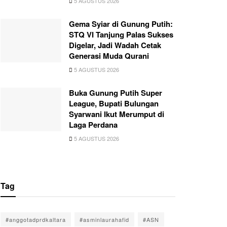
5 AGUSTUS 2026
Gema Syiar di Gunung Putih:
STQ VI Tanjung Palas Sukses
Digelar, Jadi Wadah Cetak
Generasi Muda Qurani
5 AGUSTUS 2026
Buka Gunung Putih Super
League, Bupati Bulungan
Syarwani Ikut Merumput di
Laga Perdana
5 AGUSTUS 2026
Tag
#anggotadprdkaltara
#asminlaurahafid
#ASN