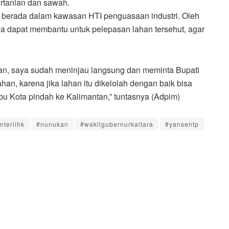
ertanian dan sawah.
u berada dalam kawasan HTI penguasaan industri. Oleh
aya dapat membantu untuk pelepasan lahan tersehut, agar
ian, saya sudah meninjau langsung dan meminta Bupati
an, karena jika lahan itu dikelolah dengan baik bisa
u Kota pindah ke Kalimantan,” tuntasnya (Adpim)
nterilhk
#nunukan
#wakilgubernurkaltara
#yansentp