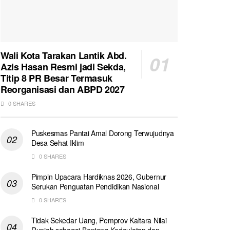
Wali Kota Tarakan Lantik Abd.
Azis Hasan Resmi jadi Sekda,
Titip 8 PR Besar Termasuk
Reorganisasi dan ABPD 2027
0 SHARES
Puskesmas Pantai Amal Dorong Terwujudnya
Desa Sehat Iklim
0 SHARES
Pimpin Upacara Hardiknas 2026, Gubernur
Serukan Penguatan Pendidikan Nasional
0 SHARES
Tidak Sekedar Uang, Pemprov Kaltara Nilai
Rupiah sebagai Benteng Kedaulatan dan