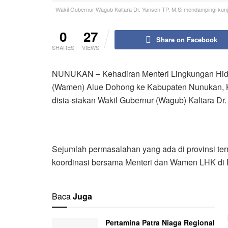
Wakil Gubernur Wagub Kaltara Dr. Yansen TP. M.Si mendampingi kunju
0
27
Share on Facebook
SHARES
VIEWS
NUNUKAN – Kehadiran Menteri Lingkungan Hidup
(Wamen) Alue Dohong ke Kabupaten Nunukan, Kal
disia-siakan Wakil Gubernur (Wagub) Kaltara Dr.
Sejumlah permasalahan yang ada di provinsi te
koordinasi bersama Menteri dan Wamen LHK di 
Baca
Juga
Pertamina Patra Niaga Regional