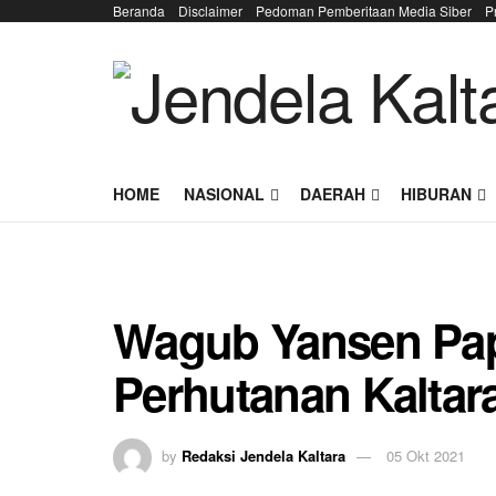
Beranda
Disclaimer
Pedoman Pemberitaan Media Siber
P
HOME
NASIONAL
DAERAH
HIBURAN
Wagub Yansen Pap
Perhutanan Kaltar
by
Redaksi Jendela Kaltara
05 Okt 2021