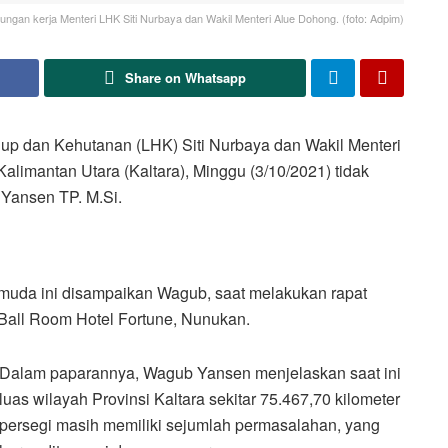
ngan kerja Menteri LHK Siti Nurbaya dan Wakil Menteri Alue Dohong. (foto: Adpim)
Share on Whatsapp
 dan Kehutanan (LHK) Siti Nurbaya dan Wakil Menteri
imantan Utara (Kaltara), Minggu (3/10/2021) tidak
 Yansen TP. M.Si.
rmuda ini disampaikan Wagub, saat melakukan rapat
Ball Room Hotel Fortune, Nunukan.
Dalam paparannya, Wagub Yansen menjelaskan saat ini
luas wilayah Provinsi Kaltara sekitar 75.467,70 kilometer
persegi masih memiliki sejumlah permasalahan, yang