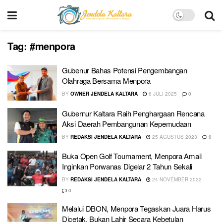
Tag:
#menpora
Gubenur Bahas Potensi Pengembangan
Olahraga Bersama Menpora
BY
OWNER JENDELA KALTARA
6 JULI 2025
0
Gubernur Kaltara Raih Penghargaan Rencana
Aksi Daerah Pembangunan Kepemudaan
BY
REDAKSI JENDELA KALTARA
25 AGUSTUS 2023
0
Buka Open Golf Tournament, Menpora Amali
Inginkan Porwanas Digelar 2 Tahun Sekali
BY
REDAKSI JENDELA KALTARA
24 NOVEMBER 2022
0
Melalui DBON, Menpora Tegaskan Juara Harus
Dicetak, Bukan Lahir Secara Kebetulan