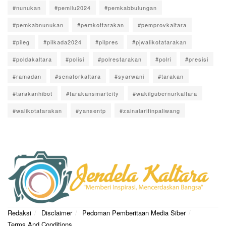
#nunukan
#pemilu2024
#pemkabbulungan
#pemkabnunukan
#pemkottarakan
#pemprovkaltara
#pileg
#pilkada2024
#pilpres
#pjwalikotatarakan
#poldakaltara
#polisi
#polrestarakan
#polri
#presisi
#ramadan
#senatorkaltara
#syarwani
#tarakan
#tarakanhibot
#tarakansmartcity
#wakilgubernurkaltara
#walikotatarakan
#yansentp
#zainalarifinpaliwang
Redaksi
Disclaimer
Pedoman Pemberitaan Media Siber
Terms And Conditions