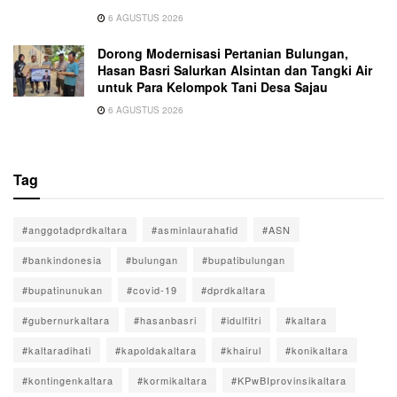
6 AGUSTUS 2026
Dorong Modernisasi Pertanian Bulungan,
Hasan Basri Salurkan Alsintan dan Tangki Air
untuk Para Kelompok Tani Desa Sajau
6 AGUSTUS 2026
Tag
#anggotadprdkaltara
#asminlaurahafid
#ASN
#bankindonesia
#bulungan
#bupatibulungan
#bupatinunukan
#covid-19
#dprdkaltara
#gubernurkaltara
#hasanbasri
#idulfitri
#kaltara
#kaltaradihati
#kapoldakaltara
#khairul
#konikaltara
#kontingenkaltara
#kormikaltara
#KPwBIprovinsikaltara