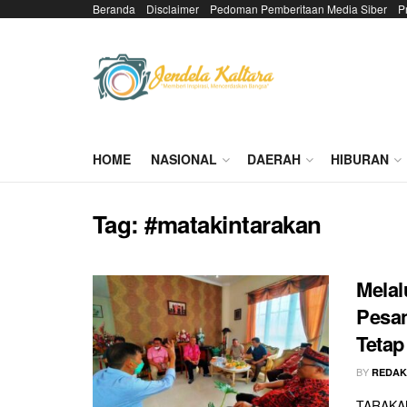
Beranda
Disclaimer
Pedoman Pemberitaan Media Siber
P
HOME
NASIONAL
DAERAH
HIBURAN
Tag:
#matakintarakan
Melal
Pesan
Tetap
BY
REDAK
TARAKAN