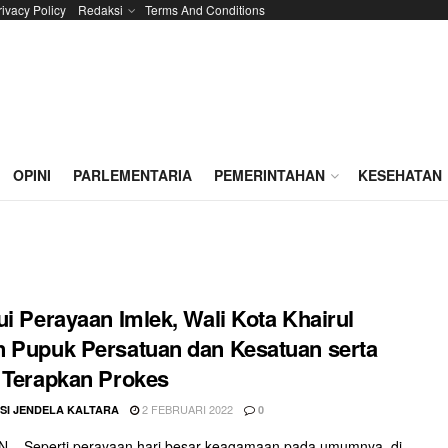
rivacy Policy
Redaksi
Terms And Conditions
OPINI
PARLEMENTARIA
PEMERINTAHAN
KESEHATAN
ui Perayaan Imlek, Wali Kota Khairul
 Pupuk Persatuan dan Kesatuan serta
 Terapkan Prokes
2 FEBRUARI 2022
SI JENDELA KALTARA
0
 – Seperti perayaan hari besar keagamaan pada umumnya, di