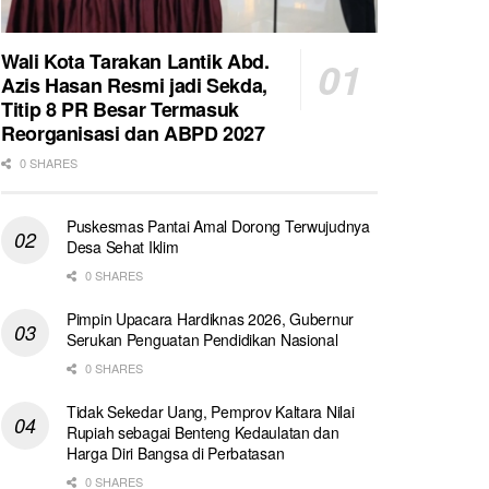
Wali Kota Tarakan Lantik Abd.
Azis Hasan Resmi jadi Sekda,
Titip 8 PR Besar Termasuk
Reorganisasi dan ABPD 2027
0 SHARES
Puskesmas Pantai Amal Dorong Terwujudnya
Desa Sehat Iklim
0 SHARES
Pimpin Upacara Hardiknas 2026, Gubernur
Serukan Penguatan Pendidikan Nasional
0 SHARES
Tidak Sekedar Uang, Pemprov Kaltara Nilai
Rupiah sebagai Benteng Kedaulatan dan
Harga Diri Bangsa di Perbatasan
0 SHARES