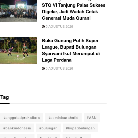
STQ VI Tanjung Palas Sukses
Digelar, Jadi Wadah Cetak
Generasi Muda Qurani
5 AGUSTUS 2026
Buka Gunung Putih Super
League, Bupati Bulungan
Syarwani Ikut Merumput di
Laga Perdana
5 AGUSTUS 2026
Tag
#anggotadprdkaltara
#asminlaurahafid
#ASN
#bankindonesia
#bulungan
#bupatibulungan