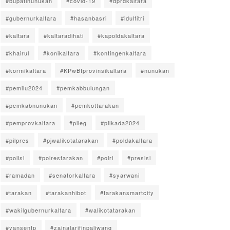
#bupatinunukan
#covid-19
#dprdkaltara
#gubernurkaltara
#hasanbasri
#idulfitri
#kaltara
#kaltaradihati
#kapoldakaltara
#khairul
#konikaltara
#kontingenkaltara
#kormikaltara
#KPwBIprovinsikaltara
#nunukan
#pemilu2024
#pemkabbulungan
#pemkabnunukan
#pemkottarakan
#pemprovkaltara
#pileg
#pilkada2024
#pilpres
#pjwalikotatarakan
#poldakaltara
#polisi
#polrestarakan
#polri
#presisi
#ramadan
#senatorkaltara
#syarwani
#tarakan
#tarakanhibot
#tarakansmartcity
#wakilgubernurkaltara
#walikotatarakan
#yansentp
#zainalarifinpaliwang