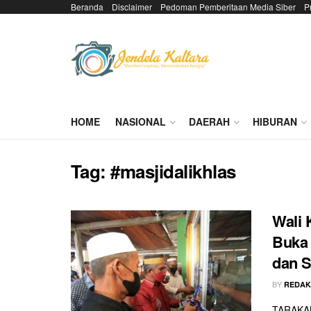
Beranda
Disclaimer
Pedoman Pemberitaan Media Siber
P
HOME
NASIONAL
DAERAH
HIBURAN
Tag:
#masjidalikhlas
Wali 
Buka 
dan S
BY
REDAK
TARAKAN