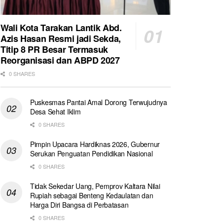
Wali Kota Tarakan Lantik Abd.
Azis Hasan Resmi jadi Sekda,
Titip 8 PR Besar Termasuk
Reorganisasi dan ABPD 2027
0 SHARES
Puskesmas Pantai Amal Dorong Terwujudnya
Desa Sehat Iklim
0 SHARES
Pimpin Upacara Hardiknas 2026, Gubernur
Serukan Penguatan Pendidikan Nasional
0 SHARES
Tidak Sekedar Uang, Pemprov Kaltara Nilai
Rupiah sebagai Benteng Kedaulatan dan
Harga Diri Bangsa di Perbatasan
0 SHARES