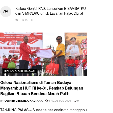
Kaltara Genjot PAD, Luncurkan E-SAMSATKU
dan SIMPADKU untuk Layanan Pajak Digital
0 SHARES
PEMKAB BULUNGAN
Gelora Nasionalisme di Taman Budaya:
Menyambut HUT RI ke-81, Pemkab Bulungan
Bagikan Ribuan Bendera Merah Putih
BY
5 AGUSTUS 2026
OWNER JENDELA KALTARA
0
TANJUNG PALAS – Suasana nasionalisme menggebu