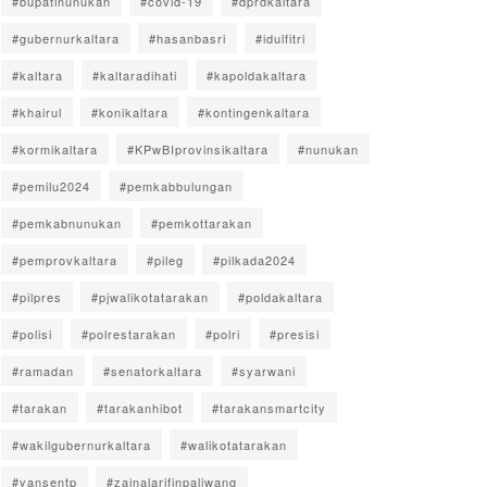
#bupatinunukan
#covid-19
#dprdkaltara
#gubernurkaltara
#hasanbasri
#idulfitri
#kaltara
#kaltaradihati
#kapoldakaltara
#khairul
#konikaltara
#kontingenkaltara
#kormikaltara
#KPwBIprovinsikaltara
#nunukan
#pemilu2024
#pemkabbulungan
#pemkabnunukan
#pemkottarakan
#pemprovkaltara
#pileg
#pilkada2024
#pilpres
#pjwalikotatarakan
#poldakaltara
#polisi
#polrestarakan
#polri
#presisi
#ramadan
#senatorkaltara
#syarwani
#tarakan
#tarakanhibot
#tarakansmartcity
#wakilgubernurkaltara
#walikotatarakan
#yansentp
#zainalarifinpaliwang