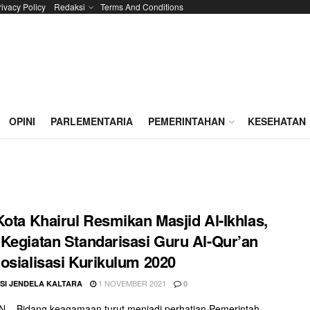
rivacy Policy
Redaksi
Terms And Conditions
OPINI
PARLEMENTARIA
PEMERINTAHAN
KESEHATAN
Kota Khairul Resmikan Masjid Al-Ikhlas,
Kegiatan Standarisasi Guru Al-Qur’an
osialisasi Kurikulum 2020
1 NOVEMBER 2021
SI JENDELA KALTARA
0
 – Bidang keagamaan turut menjadi perhatian Pemerintah