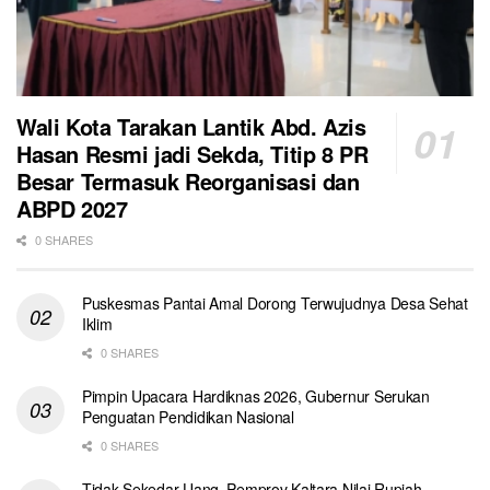
Wali Kota Tarakan Lantik Abd. Azis
Hasan Resmi jadi Sekda, Titip 8 PR
Besar Termasuk Reorganisasi dan
ABPD 2027
0 SHARES
Puskesmas Pantai Amal Dorong Terwujudnya Desa Sehat
Iklim
0 SHARES
Pimpin Upacara Hardiknas 2026, Gubernur Serukan
Penguatan Pendidikan Nasional
0 SHARES
Tidak Sekedar Uang, Pemprov Kaltara Nilai Rupiah