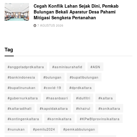
Cegah Konflik Lahan Sejak Dini, Pemkab
Bulungan Bekali Aparatur Desa Pahami
Mitigasi Sengketa Pertanahan
7 AGUSTUS 2026
Tag
#anggotadprdkaltara
#asminlaurahafid
#ASN
#bankindonesia
#bulungan
#bupatibulungan
#bupatinunukan
#covid-19
#dprdkaltara
#gubernurkaltara
#hasanbasri
#idulfitri
#kaltara
#kaltaradihati
#kapoldakaltara
#khairul
#konikaltara
#kontingenkaltara
#kormikaltara
#KPwBIprovinsikaltara
#nunukan
#pemilu2024
#pemkabbulungan