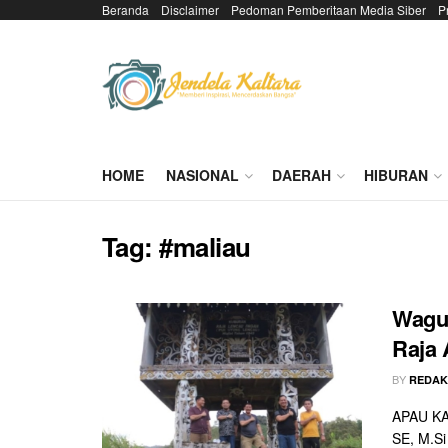
Beranda
Disclaimer
Pedoman Pemberitaan Media Siber
P
HOME
NASIONAL
DAERAH
HIBURAN
Tag:
#maliau
Wagub
Raja 
BY
REDAK
APAU KAY
SE, M.Si