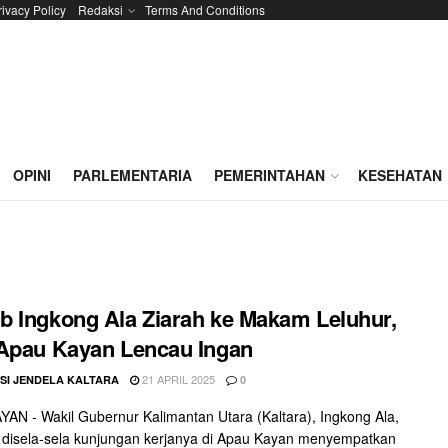
rivacy Policy
Redaksi
Terms And Conditions
OPINI
PARLEMENTARIA
PEMERINTAHAN
KESEHATAN
 Ingkong Ala Ziarah ke Makam Leluhur,
Apau Kayan Lencau Ingan
21 APRIL 2025
SI JENDELA KALTARA
0
AN - Wakil Gubernur Kalimantan Utara (Kaltara), Ingkong Ala,
 disela-sela kunjungan kerjanya di Apau Kayan menyempatkan