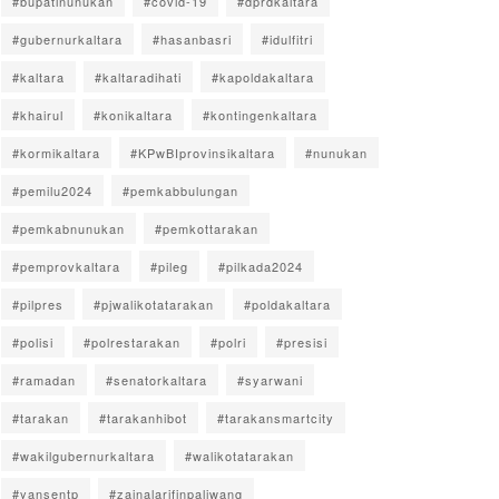
#bupatinunukan
#covid-19
#dprdkaltara
#gubernurkaltara
#hasanbasri
#idulfitri
#kaltara
#kaltaradihati
#kapoldakaltara
#khairul
#konikaltara
#kontingenkaltara
#kormikaltara
#KPwBIprovinsikaltara
#nunukan
#pemilu2024
#pemkabbulungan
#pemkabnunukan
#pemkottarakan
#pemprovkaltara
#pileg
#pilkada2024
#pilpres
#pjwalikotatarakan
#poldakaltara
#polisi
#polrestarakan
#polri
#presisi
#ramadan
#senatorkaltara
#syarwani
#tarakan
#tarakanhibot
#tarakansmartcity
#wakilgubernurkaltara
#walikotatarakan
#yansentp
#zainalarifinpaliwang