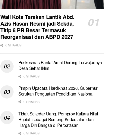
Wali Kota Tarakan Lantik Abd.
Azis Hasan Resmi jadi Sekda,
Titip 8 PR Besar Termasuk
Reorganisasi dan ABPD 2027
0 SHARES
Puskesmas Pantai Amal Dorong Terwujudnya
Desa Sehat Iklim
0 SHARES
Pimpin Upacara Hardiknas 2026, Gubernur
Serukan Penguatan Pendidikan Nasional
0 SHARES
Tidak Sekedar Uang, Pemprov Kaltara Nilai
Rupiah sebagai Benteng Kedaulatan dan
Harga Diri Bangsa di Perbatasan
0 SHARES