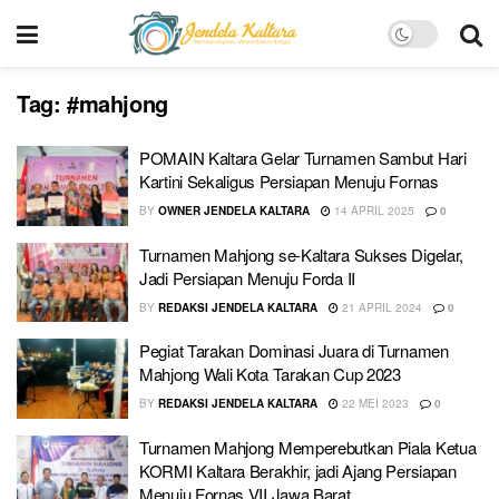
Tag:
#mahjong
POMAIN Kaltara Gelar Turnamen Sambut Hari
Kartini Sekaligus Persiapan Menuju Fornas
BY
OWNER JENDELA KALTARA
14 APRIL 2025
0
Turnamen Mahjong se-Kaltara Sukses Digelar,
Jadi Persiapan Menuju Forda II
BY
REDAKSI JENDELA KALTARA
21 APRIL 2024
0
Pegiat Tarakan Dominasi Juara di Turnamen
Mahjong Wali Kota Tarakan Cup 2023
BY
REDAKSI JENDELA KALTARA
22 MEI 2023
0
Turnamen Mahjong Memperebutkan Piala Ketua
KORMI Kaltara Berakhir, jadi Ajang Persiapan
Menuju Fornas VII Jawa Barat