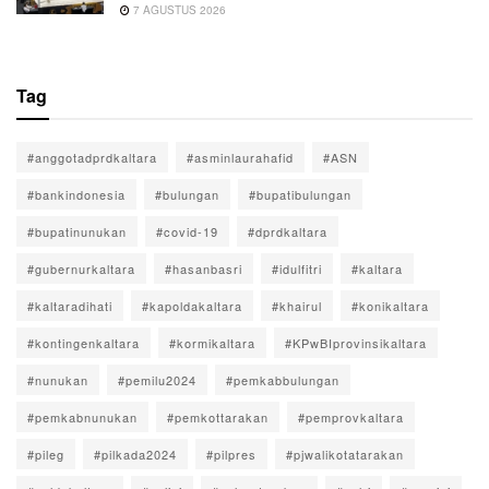
7 AGUSTUS 2026
Tag
#anggotadprdkaltara
#asminlaurahafid
#ASN
#bankindonesia
#bulungan
#bupatibulungan
#bupatinunukan
#covid-19
#dprdkaltara
#gubernurkaltara
#hasanbasri
#idulfitri
#kaltara
#kaltaradihati
#kapoldakaltara
#khairul
#konikaltara
#kontingenkaltara
#kormikaltara
#KPwBIprovinsikaltara
#nunukan
#pemilu2024
#pemkabbulungan
#pemkabnunukan
#pemkottarakan
#pemprovkaltara
#pileg
#pilkada2024
#pilpres
#pjwalikotatarakan